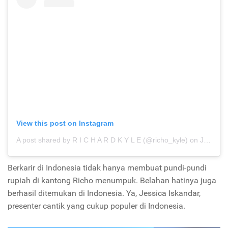
View this post on Instagram
A post shared by R I C H A R D K Y L E (@richo_kyle)
on
Jun 17, 2019 at 3:14am PDT
Berkarir di Indonesia tidak hanya membuat pundi-pundi
rupiah di kantong Richo menumpuk. Belahan hatinya juga
berhasil ditemukan di Indonesia. Ya, Jessica Iskandar,
presenter cantik yang cukup populer di Indonesia.