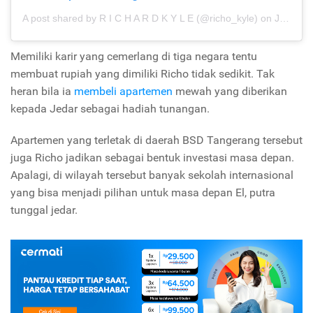
A post shared by R I C H A R D K Y L E (@richo_kyle)
on
Jun 19, 2019 at 9:01pm PDT
Memiliki karir yang cemerlang di tiga negara tentu
membuat rupiah yang dimiliki Richo tidak sedikit. Tak
heran bila ia
membeli apartemen
mewah yang diberikan
kepada Jedar sebagai hadiah tunangan.
Apartemen yang terletak di daerah BSD Tangerang tersebut
juga Richo jadikan sebagai bentuk investasi masa depan.
Apalagi, di wilayah tersebut banyak sekolah internasional
yang bisa menjadi pilihan untuk masa depan El, putra
tunggal jedar.