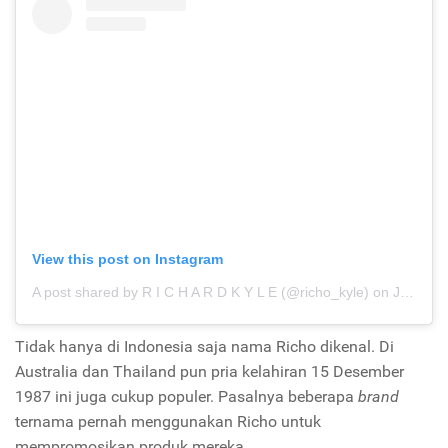
View this post on Instagram
A post shared by R I C H A R D K Y L E (@richo_kyle)
on
Jun 11, 2019 at 4:42am PDT
Tidak hanya di Indonesia saja nama Richo dikenal. Di
Australia dan Thailand pun pria kelahiran 15 Desember
1987 ini juga cukup populer. Pasalnya beberapa
brand
ternama pernah menggunakan Richo untuk
mempromosikan produk mereka.