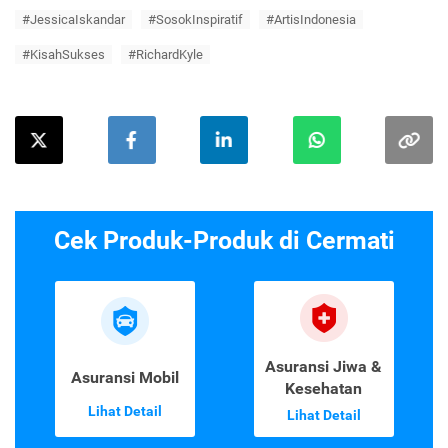
#JessicaIskandar
#SosokInspiratif
#ArtisIndonesia
#KisahSukses
#RichardKyle
Cek Produk-Produk di Cermati
Asuransi Jiwa &
Asuransi Mobil
Kesehatan
Lihat Detail
Lihat Detail