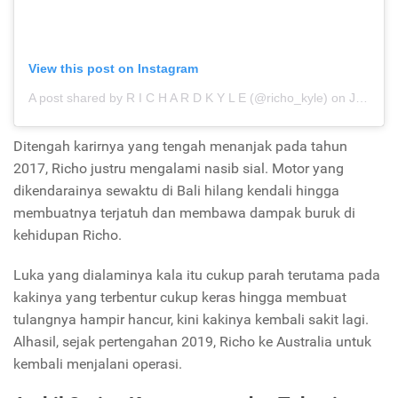
View this post on Instagram
A post shared by R I C H A R D K Y L E (@richo_kyle)
on
Jul 18, 2019 at 7:42pm PDT
Ditengah karirnya yang tengah menanjak pada tahun
2017, Richo justru mengalami nasib sial. Motor yang
dikendarainya sewaktu di Bali hilang kendali hingga
membuatnya terjatuh dan membawa dampak buruk di
kehidupan Richo.
Luka yang dialaminya kala itu cukup parah terutama pada
kakinya yang terbentur cukup keras hingga membuat
tulangnya hampir hancur, kini kakinya kembali sakit lagi.
Alhasil, sejak pertengahan 2019, Richo ke Australia untuk
kembali menjalani operasi.