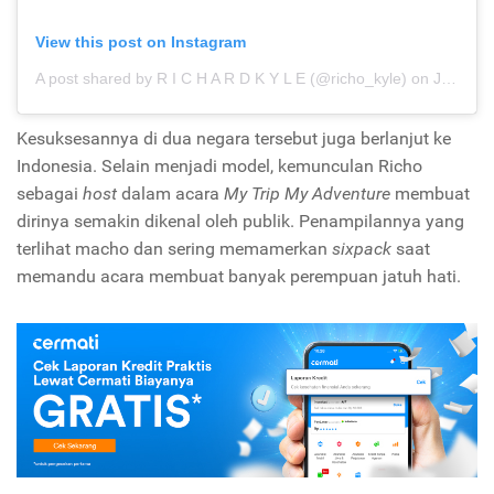
View this post on Instagram
A post shared by R I C H A R D K Y L E (@richo_kyle)
on
Jan 19, 2019 at 5:15am PST
Kesuksesannya di dua negara tersebut juga berlanjut ke
Indonesia. Selain menjadi model, kemunculan Richo
sebagai
host
dalam acara
My Trip My Adventure
membuat
dirinya semakin dikenal oleh publik. Penampilannya yang
terlihat macho dan sering memamerkan
sixpack
saat
memandu acara membuat banyak perempuan jatuh hati.