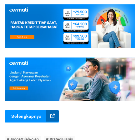
Selengkapnya
#BudgetOleh-oleh
#StrategiBisnis