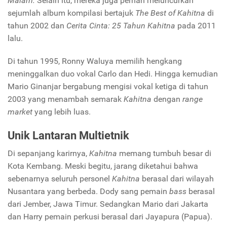
Malam.
Selain itu, mereka juga pernah meluncurkan
sejumlah album kompilasi bertajuk
The Best of Kahitna
di
tahun 2002 dan
Cerita Cinta: 25 Tahun Kahitna
pada 2011
lalu.
Di tahun 1995, Ronny Waluya memilih hengkang
meninggalkan duo vokal Carlo dan Hedi. Hingga kemudian
Mario Ginanjar bergabung mengisi vokal ketiga di tahun
2003 yang menambah semarak
Kahitna
dengan
range
market
yang lebih luas.
Unik Lantaran Multietnik
Di sepanjang karirnya,
Kahitna
memang tumbuh besar di
Kota Kembang. Meski begitu, jarang diketahui bahwa
sebenarnya seluruh personel
Kahitna
berasal dari wilayah
Nusantara yang berbeda. Dody sang pemain
bass
berasal
dari Jember, Jawa Timur. Sedangkan Mario dari Jakarta
dan Harry pemain perkusi berasal dari Jayapura (Papua).