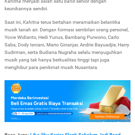
Kahitna
menjadi salah satu
band
senior dengan
keunikannya sendiri.
Saat ini,
Kahitna
terus bertahan meramaikan belantika
musik tanah air. Dengan formasi sembilan orang personel,
Yovie Widianto, Hedi Yunus, Bambang Purwono, Carlo
Saba, Dody Isniani, Mario Ginanjar, Andrie Bayuadjie, Harry
Sudirman, serta Budiana Nugraha selalu menyuguhkan
musik yang tak hanya berkualitas tinggi tapi juga
menghibur para penikmat musik Nusantara.
Baca Juga:
Lika-liku Karier Slank Sebelum Jadi Band