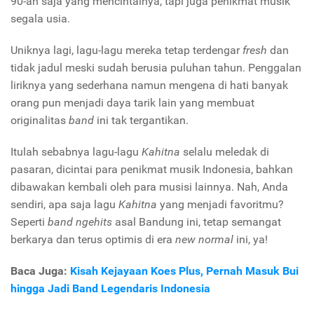
90-an saja yang mencintainya, tapi juga penikmat musik
segala usia.
Uniknya lagi, lagu-lagu mereka tetap terdengar
fresh
dan
tidak jadul meski sudah berusia puluhan tahun. Penggalan
liriknya yang sederhana namun mengena di hati banyak
orang pun menjadi daya tarik lain yang membuat
originalitas
band
ini tak tergantikan.
Itulah sebabnya lagu-lagu
Kahitna
selalu meledak di
pasaran, dicintai para penikmat musik Indonesia, bahkan
dibawakan kembali oleh para musisi lainnya. Nah, Anda
sendiri, apa saja lagu
Kahitna
yang menjadi favoritmu?
Seperti
band ngehits
asal Bandung ini, tetap semangat
berkarya dan terus optimis di era
new normal
ini, ya!
Baca Juga:
Kisah Kejayaan Koes Plus, Pernah Masuk Bui
hingga Jadi Band Legendaris Indonesia