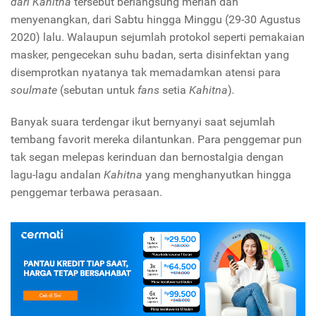
dari Kahitna
tersebut berlangsung meriah dan
menyenangkan, dari Sabtu hingga Minggu (29-30 Agustus
2020) lalu. Walaupun sejumlah protokol seperti pemakaian
masker, pengecekan suhu badan, serta
disinfektan yang
disemprotkan nyatanya tak memadamkan atensi para
soulmate
(sebutan untuk
fans
setia
Kahitna
)
.
Banyak suara terdengar ikut bernyanyi saat sejumlah
tembang favorit mereka dilantunkan. Para penggemar pun
tak segan melepas kerinduan dan bernostalgia dengan
lagu-lagu andalan
Kahitna
yang menghanyutkan hingga
penggemar terbawa perasaan.