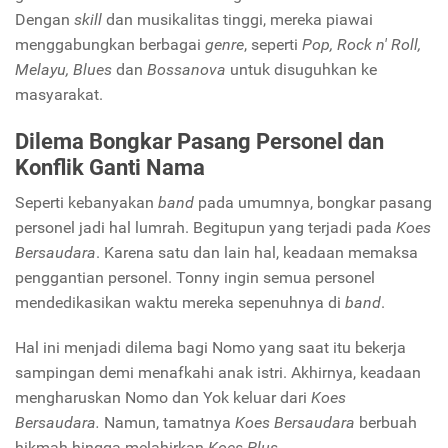
Dengan
skill
dan musikalitas tinggi, mereka piawai
menggabungkan berbagai
genre
, seperti
Pop, Rock n' Roll,
Melayu, Blues
dan
Bossanova
untuk disuguhkan ke
masyarakat.
Dilema Bongkar Pasang Personel dan
Konflik Ganti Nama
Seperti kebanyakan
band
pada umumnya, bongkar pasang
personel jadi hal lumrah. Begitupun yang terjadi pada
Koes
Bersaudara
. Karena satu dan lain hal, keadaan memaksa
penggantian personel. Tonny ingin semua personel
mendedikasikan waktu mereka sepenuhnya di
band
.
Hal ini menjadi dilema bagi Nomo yang saat itu bekerja
sampingan demi menafkahi anak istri. Akhirnya, keadaan
mengharuskan Nomo dan Yok keluar dari
Koes
Bersaudara.
Namun, tamatnya
Koes Bersaudara
berbuah
hikmah hingga melahirkan
Koes Plus
.