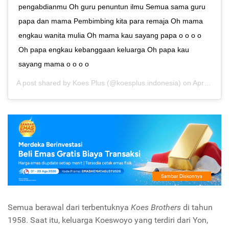
pengabdianmu Oh guru penuntun ilmu Semua sama guru
papa dan mama Pembimbing kita para remaja Oh mama
engkau wanita mulia Oh mama kau sayang papa o o o o
Oh papa engkau kebanggaan keluarga Oh papa kau
sayang mama o o o o
A post shared by
Koes Plus
(@koesplus.indonesia) on
Apr 6, 2019 at 12:14am PDT
Semua berawal dari terbentuknya
Koes Brothers
di tahun
1958. Saat itu, keluarga Koeswoyo yang terdiri dari Yon,