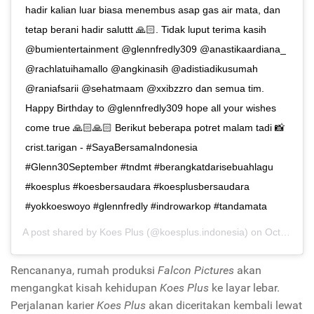
hadir kalian luar biasa menembus asap gas air mata, dan
tetap berani hadir saluttt 🙏🏻. Tidak luput terima kasih
@bumientertainment @glennfredly309 @anastikaardiana_
@rachlatuihamallo @angkinasih @adistiadikusumah
@raniafsarii @sehatmaam @xxibzzro dan semua tim.
Happy Birthday to @glennfredly309 hope all your wishes
come true 🙏🏻🙏🏻 Berikut beberapa potret malam tadi 📸
crist.tarigan - #SayaBersamaIndonesia
#Glenn30September #tndmt #berangkatdarisebuahlagu
#koesplus #koesbersaudara #koesplusbersaudara
#yokkoeswoyo #glennfredly #indrowarkop #tandamata
A post shared by
Koes Plus
(@koesplus.indonesia) on
Oct 1, 2019 at 7:28am PDT
Rencananya, rumah produksi
Falcon Pictures
akan
mengangkat kisah kehidupan
Koes Plus
ke layar lebar.
Perjalanan karier
Koes Plus
akan diceritakan kembali lewat