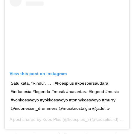
View this post on Instagram
Satu kata, "Rindu". . . . #koesplus #koesbersaudara
#indonesia #legenda #musik #nusantara #legend #music
#yonkoeswoyo #yokkoeswoyo #tonnykoeswoyo #murry
@indonesian_drummers @musiknostalgia @jadul.tv
A post shared by
Koes Plus (@koesplus_)
(@koesplus.id) on
Apr 