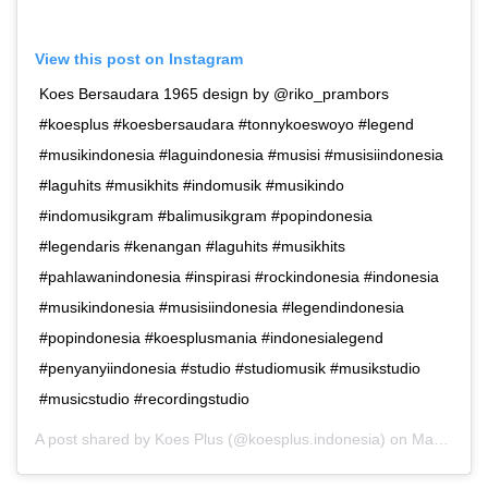
View this post on Instagram
Koes Bersaudara 1965 design by @riko_prambors
#koesplus #koesbersaudara #tonnykoeswoyo #legend
#musikindonesia #laguindonesia #musisi #musisiindonesia
#laguhits #musikhits #indomusik #musikindo
#indomusikgram #balimusikgram #popindonesia
#legendaris #kenangan #laguhits #musikhits
#pahlawanindonesia #inspirasi #rockindonesia #indonesia
#musikindonesia #musisiindonesia #legendindonesia
#popindonesia #koesplusmania #indonesialegend
#penyanyiindonesia #studio #studiomusik #musikstudio
#musicstudio #recordingstudio
A post shared by
Koes Plus
(@koesplus.indonesia) on
May 2, 2019 at 2:29am PDT