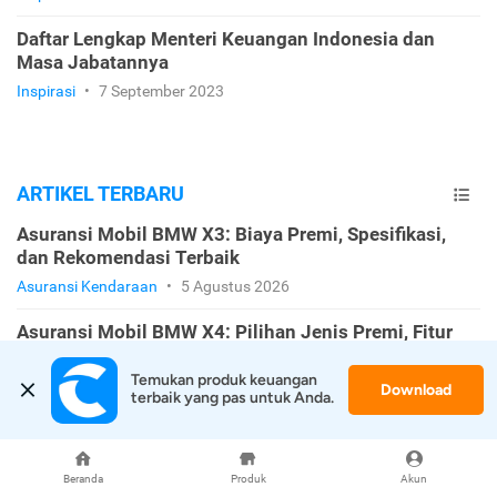
Daftar Lengkap Menteri Keuangan Indonesia dan
Masa Jabatannya
Inspirasi
•
7 September 2023
ARTIKEL TERBARU
Asuransi Mobil BMW X3: Biaya Premi, Spesifikasi,
dan Rekomendasi Terbaik
Asuransi Kendaraan
•
5 Agustus 2026
Asuransi Mobil BMW X4: Pilihan Jenis Premi, Fitur
Perluasan, dan Rekomendasi
Temukan produk keuangan 
Asuransi Kendaraan
•
5 Agustus 2026
Download
terbaik yang pas untuk Anda.
Asuransi Mobil BMW X5: Estimasi Premi, Pilihan
Polis, dan Rekomendasinya
Beranda
Produk
Akun
Asuransi Kendaraan
•
5 Agustus 2026