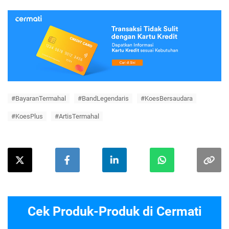
#BayaranTermahal
#BandLegendaris
#KoesBersaudara
#KoesPlus
#ArtisTermahal
Cek Produk-Produk di Cermati