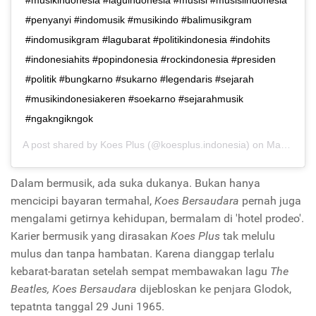
#penyanyi #indomusik #musikindo #balimusikgram
#indomusikgram #lagubarat #politikindonesia #indohits
#indonesiahits #popindonesia #rockindonesia #presiden
#politik #bungkarno #sukarno #legendaris #sejarah
#musikindonesiakeren #soekarno #sejarahmusik
#ngakngikngok
A post shared by
Koes Plus
(@koesplus.indonesia) on
May 1, 2019 at 3:53am PDT
Dalam bermusik, ada suka dukanya. Bukan hanya
mencicipi bayaran termahal,
Koes Bersaudara
pernah juga
mengalami getirnya kehidupan, bermalam di 'hotel prodeo'.
Karier bermusik yang dirasakan
Koes Plus
tak melulu
mulus dan tanpa hambatan. Karena dianggap terlalu
kebarat-baratan setelah sempat membawakan lagu
The
Beatles, Koes Bersaudara
dijebloskan ke penjara Glodok,
tepatnta tanggal 29 Juni 1965.