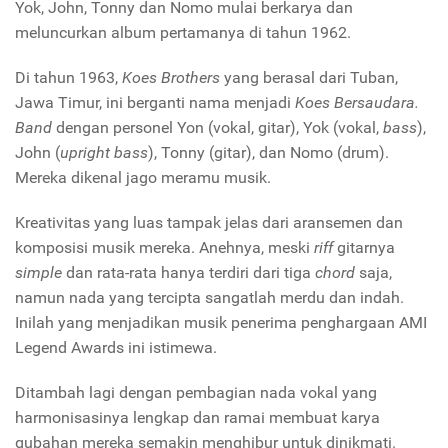
Yok, John, Tonny dan Nomo mulai berkarya dan
meluncurkan album pertamanya di tahun 1962.
Di tahun 1963,
Koes Brothers
yang berasal dari Tuban,
Jawa Timur, ini berganti nama menjadi
Koes Bersaudara.
Band
dengan personel Yon (vokal, gitar), Yok (vokal,
bass
),
John (
upright bass
), Tonny (gitar), dan Nomo (drum).
Mereka dikenal jago meramu musik.
Kreativitas yang luas tampak jelas dari aransemen dan
komposisi musik mereka. Anehnya, meski
riff
gitarnya
simple
dan rata-rata hanya terdiri dari tiga
chord
saja,
namun nada yang tercipta sangatlah merdu dan indah.
Inilah yang menjadikan musik penerima penghargaan AMI
Legend Awards ini istimewa.
Ditambah lagi dengan pembagian nada vokal yang
harmonisasinya lengkap dan ramai membuat karya
gubahan mereka semakin menghibur untuk dinikmati.