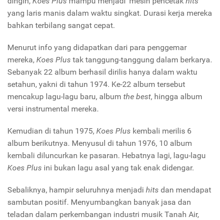
dingin,
Koes Plus
mampu menjadi 'mesin pencetak
hits'
yang laris manis dalam waktu singkat. Durasi kerja mereka
bahkan terbilang sangat cepat.
Menurut info yang didapatkan dari para penggemar
mereka,
Koes Plus
tak tanggung-tanggung dalam berkarya.
Sebanyak 22 album berhasil dirilis hanya dalam waktu
setahun, yakni di tahun 1974. Ke-22 album tersebut
mencakup lagu-lagu baru, album
the
best
, hingga album
versi instrumental mereka.
Kemudian di tahun 1975,
Koes Plus
kembali merilis 6
album berikutnya. Menyusul di tahun 1976, 10 album
kembali diluncurkan ke pasaran. Hebatnya lagi, lagu-lagu
Koes Plus
ini bukan lagu asal yang tak enak didengar.
Sebaliknya, hampir seluruhnya menjadi
hits
dan mendapat
sambutan positif. Menyumbangkan banyak jasa dan
teladan dalam perkembangan industri musik Tanah Air,