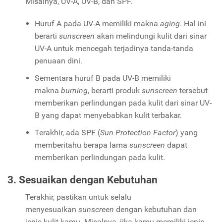
Misalnya, UV-A, UV-B, dan SPF.
Huruf A pada UV-A memiliki makna
aging
. Hal ini
berarti
sunscreen
akan melindungi kulit dari sinar
UV-A untuk mencegah terjadinya tanda-tanda
penuaan dini.
Sementara huruf B pada UV-B memiliki
makna
burning
, berarti produk
sunscreen
tersebut
memberikan perlindungan pada kulit dari sinar UV-
B yang dapat menyebabkan kulit terbakar.
Terakhir, ada SPF (
Sun Protection Factor
) yang
memberitahu berapa lama
sunscreen
dapat
memberikan perlindungan pada kulit.
3. Sesuaikan dengan Kebutuhan
Terakhir, pastikan untuk selalu
menyesuaikan
sunscreen
dengan kebutuhan dan
jenis kulit kamu. Misalnya, jika kamu memiliki jenis