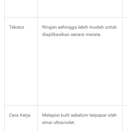
s
Tekstur
Ringan sehingga lebih mudah untuk
L
diaplikasikan secara merata.
s
t
s
d
s
m
s
p
ku
Cara Kerja
Melapisi kulit sebelum terpapar oleh
M
sinar ultraviolet.
d
m