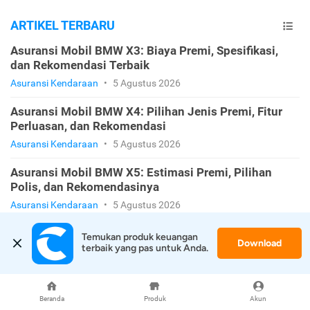
ARTIKEL TERBARU
Asuransi Mobil BMW X3: Biaya Premi, Spesifikasi,
dan Rekomendasi Terbaik
Asuransi Kendaraan
•
5 Agustus 2026
Asuransi Mobil BMW X4: Pilihan Jenis Premi, Fitur
Perluasan, dan Rekomendasi
Asuransi Kendaraan
•
5 Agustus 2026
Asuransi Mobil BMW X5: Estimasi Premi, Pilihan
Polis, dan Rekomendasinya
Asuransi Kendaraan
•
5 Agustus 2026
Asuransi Mobil BMW X7: Cara Tepat Melindungi SUV
Temukan produk keuangan 
Download
Flagship Kamu
terbaik yang pas untuk Anda.
Asuransi Kendaraan
•
5 Agustus 2026
Asuransi Mobil BMW Z4: Hitungan Tarif Premi, Opsi
Beranda
Produk
Akun
Perluasan, dan Pilihan Penyedianya