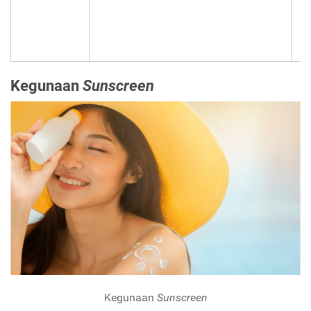
s
ul
Kegunaan
Sunscreen
Kegunaan
Sunscreen