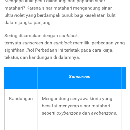
Mengapa kulit perlu dilindungi dari paparan sinar
matahari? Karena sinar matahari mengandung sinar
ultraviolet yang berdampak buruk bagi kesehatan kulit
dalam jangka panjang.
Sering disamakan dengan
sunblock
,
ternyata
sunscreen
dan
sunblock
memiliki perbedaan yang
signifikan,
lho
! Perbedaan ini terletak pada cara kerja,
tekstur, dan kandungan di dalamnya.
Sunscreen
Kandungan
Mengandung senyawa kimia yang
U
bersifat menyerap sinar matahari
m
seperti
oxybenzone
dan
avobenzone
.
s
t
o