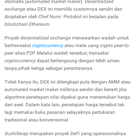
otomatis (
automated market maker
)
. Decentralized
exchange
atau DEX ini memiliki
custom
nya sendiri dan
diciptakan oleh
Chef Nomi
. Protokol ini
berjalan pada
blockchain Ethereum.
Proyek
decentralized exchange
menawarkan wadah untuk
bertransaksi
cryptocurrency
atau mata uang
crypto peer-to-
peer
alias P2P. Melalui wadah tersebut, transaksi
cryptocurrency
dapat berlangsung dengan lebih aman
tanpa pihak ketiga sebagai perantaranya.
Tidak hanya itu, DEX ini dilengkapi pula dengan AMM atau
automated market maker
miliknya sendiri dan berarti jika
algoritme penetapan nilai dipakai guna menentukan harga
dari aset. Dalam kata lain, penetapan harga tersebut tak
lagi memakai buku pesanan selayaknya pertukaran
tradisional atau konvensional.
SushiSwap
merupakan proyek
DeFi
yang operasionalnya