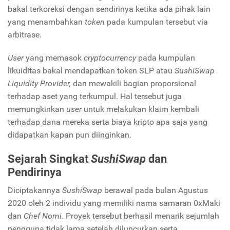
bakal terkoreksi dengan sendirinya ketika ada pihak lain
yang menambahkan
token
pada kumpulan tersebut via
arbitrase.
User
yang memasok
cryptocurrency
pada kumpulan
likuiditas bakal mendapatkan token SLP atau
SushiSwap
Liquidity Provider,
dan mewakili bagian proporsional
terhadap aset yang terkumpul. Hal tersebut juga
memungkinkan
user
untuk melakukan klaim kembali
terhadap dana mereka serta biaya kripto
apa saja yang
didapatkan kapan pun diinginkan.
Sejarah Singkat
SushiSwap
dan
Pendirinya
Diciptakannya
SushiSwap
berawal pada bulan Agustus
2020 oleh 2 individu yang memiliki nama samaran 0xMaki
dan
Chef Nomi
. Proyek tersebut berhasil menarik sejumlah
pengguna tidak lama setelah diluncurkan serta