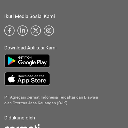
Ikuti Media Sosial Kami
Download Aplikasi Kami
PT Agregasi Cermat Indonesia
Terdaftar dan Diawasi
oleh Otoritas Jasa Keuangan (OJK)
Didukung oleh