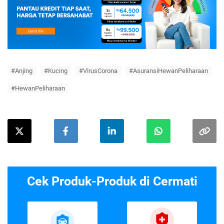
#Anjing
#Kucing
#VirusCorona
#AsuransiHewanPeliharaan
#HewanPeliharaan
Cek Produk-Produk di Cermati