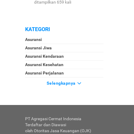
ditampilkan 659 kali
KATEGORI
Asuransi
Asuransi Jiwa
Asuransi Kendaraan
Asuransi Kesehatan
Asuransi Perjalanan
Selengkapnya
PT Agregasi Cermat Indonesia
Terdaftar dan Diawasi
oleh Otoritas Jasa Keuangan (OJK)