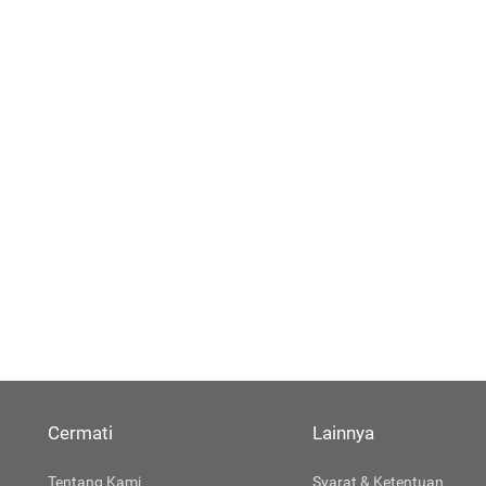
Cermati
Lainnya
Tentang Kami
Syarat & Ketentuan