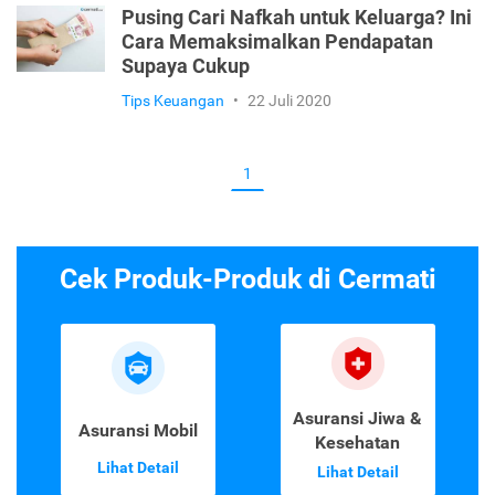
Pusing Cari Nafkah untuk Keluarga? Ini
Cara Memaksimalkan Pendapatan
Supaya Cukup
Tips Keuangan
•
22 Juli 2020
1
Cek Produk-Produk di Cermati
Asuransi Jiwa &
Asuransi Mobil
Kesehatan
Lihat Detail
Lihat Detail