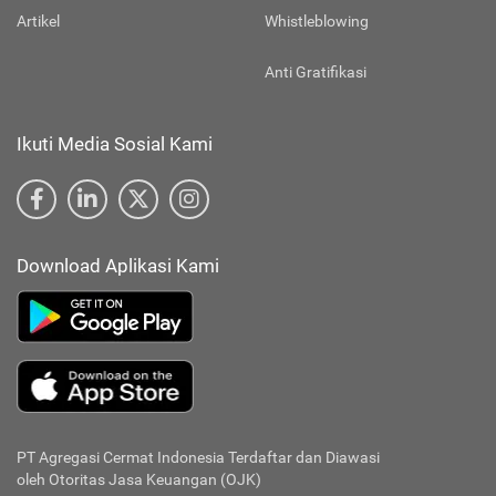
Artikel
Whistleblowing
Anti Gratifikasi
Ikuti Media Sosial Kami
Download Aplikasi Kami
PT Agregasi Cermat Indonesia
Terdaftar dan Diawasi