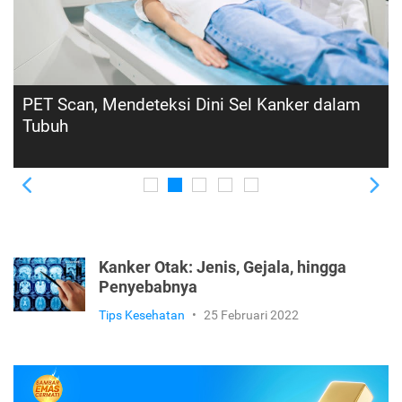
Kenali Apa Itu Kanker Mulut, Gejala, dan Cara
Pencegahannya
Previous
Ne
Kanker Otak: Jenis, Gejala, hingga
Penyebabnya