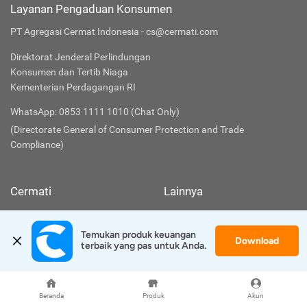
Layanan Pengaduan Konsumen
PT Agregasi Cermat Indonesia - cs@cermati.com
Direktorat Jenderal Perlindungan
Konsumen dan Tertib Niaga
Kementerian Perdagangan RI
WhatsApp: 0853 1111 1010 (Chat Only)
(Directorate General of Consumer Protection and Trade
Compliance)
Cermati
Lainnya
Tentang Kami
Syarat & Ketentuan
Temukan produk keuangan 
Download
terbaik yang pas untuk Anda.
FAQ
Kebijakan Privasi
Hubungi Kami
Kebijakan SMKI
Beranda
Produk
Akun