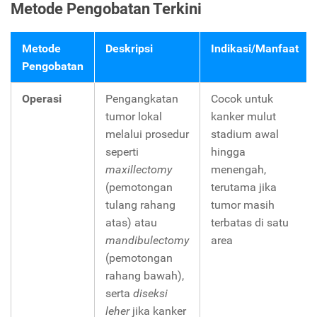
Metode Pengobatan Terkini
Metode
Deskripsi
Indikasi/Manfaat
Pengobatan
Operasi
Pengangkatan
Cocok untuk
tumor lokal
kanker mulut
melalui prosedur
stadium awal
seperti
hingga
maxillectomy
menengah,
(pemotongan
terutama jika
tulang rahang
tumor masih
atas) atau
terbatas di satu
mandibulectomy
area
(pemotongan
rahang bawah),
serta
diseksi
leher
jika kanker