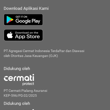
Download Aplikasi Kami
PT Agregasi Cermat Indonesia
Terdaftar dan Diawasi
oleh Otoritas Jasa Keuangan (OJK)
Didukung oleh
PT Cermati Pialang Asuransi
KEP-596/PD.02/2025
Didukung oleh