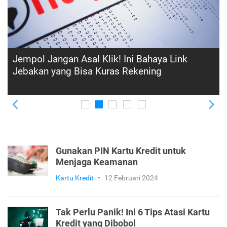
Apakah Aman Belanja Menggunakan Kartu
Kredit? Ini Penjelasan & Tipsnya
Previous
Ne
Gunakan PIN Kartu Kredit untuk
Menjaga Keamanan
Kartu Kredit
•
12 Februari 2024
Tak Perlu Panik! Ini 6 Tips Atasi Kartu
Kredit yang Dibobol