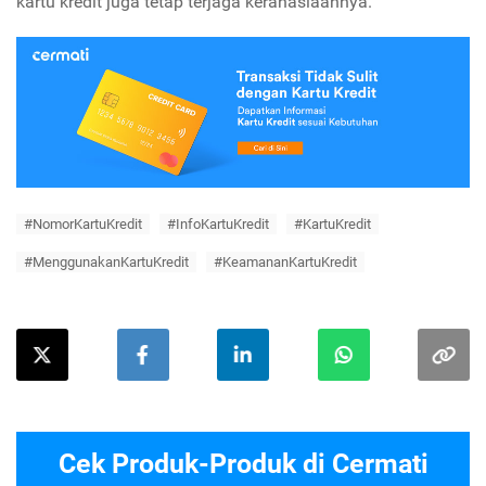
kartu kredit juga tetap terjaga kerahasiaannya.
#NomorKartuKredit
#InfoKartuKredit
#KartuKredit
#MenggunakanKartuKredit
#KeamananKartuKredit
Cek Produk-Produk di Cermati