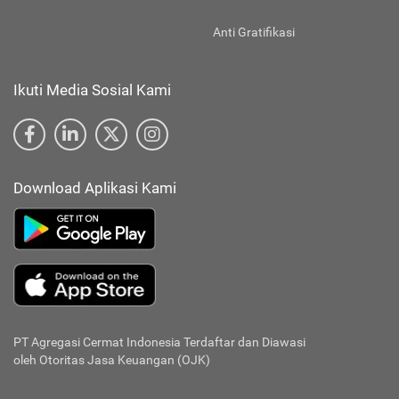
Anti Gratifikasi
Ikuti Media Sosial Kami
Download Aplikasi Kami
PT Agregasi Cermat Indonesia
Terdaftar dan Diawasi
oleh Otoritas Jasa Keuangan (OJK)