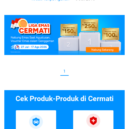
1
Cek Produk-Produk di Cermati