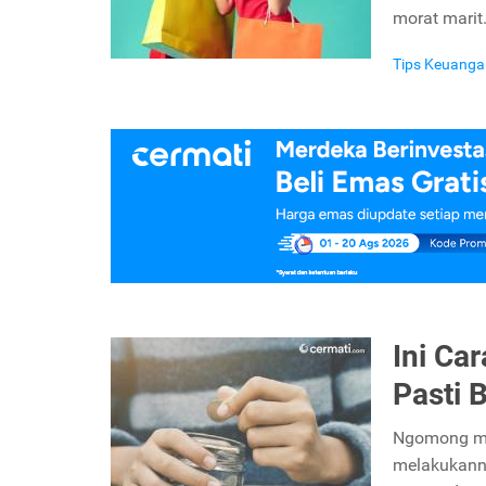
morat marit
Tips Keuanga
Ini Ca
Pasti 
Ngomong me
melakukanny