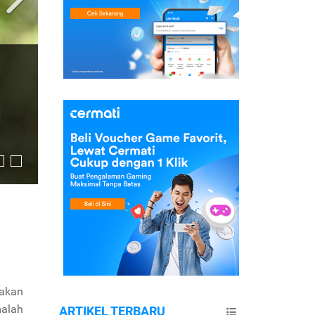
 akan
malah
ARTIKEL TERBARU