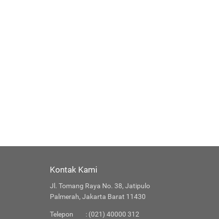
Kontak Kami
Jl. Tomang Raya No. 38, Jatipulo
Palmerah, Jakarta Barat 11430
Telepon
: (021) 40000 312