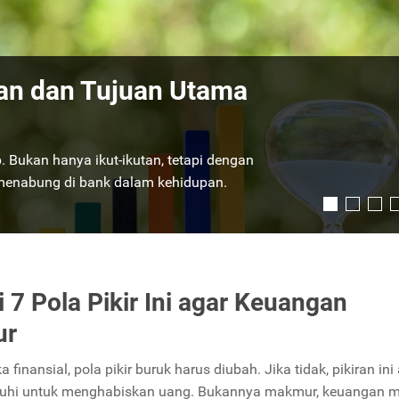
 Memilih Produk
pilihan terbaik dalam menabung di era digital.
 cara membuatnya?
Selengkapnya
i 7 Pola Pikir Ini agar Keuangan
ur
finansial, pola pikir buruk harus diubah. Jika tidak, pikiran ini
hi untuk menghabiskan uang. Bukannya makmur, keuangan 