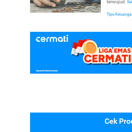
terwujud.
Se
Tips Keuanga
Cek Pro