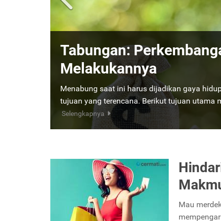
Manfaat dan Tips Aman
Tabungan Online
Tabungan onine kini telah menjadi salah satu 
Lalu, apa saja kelebihannya dan bagaimana
Hindar
Makm
Mau merdeka 
mempengaru