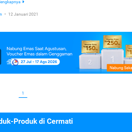
lengkapnya
n
•
12 Januari 2021
1
duk-Produk di Cermati