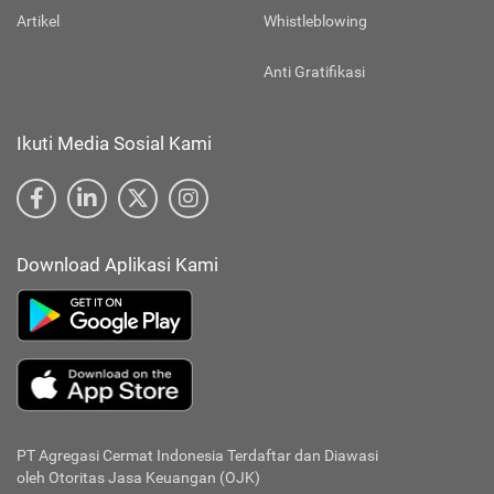
Artikel
Whistleblowing
Anti Gratifikasi
Ikuti Media Sosial Kami
Download Aplikasi Kami
PT Agregasi Cermat Indonesia
Terdaftar dan Diawasi
oleh Otoritas Jasa Keuangan (OJK)