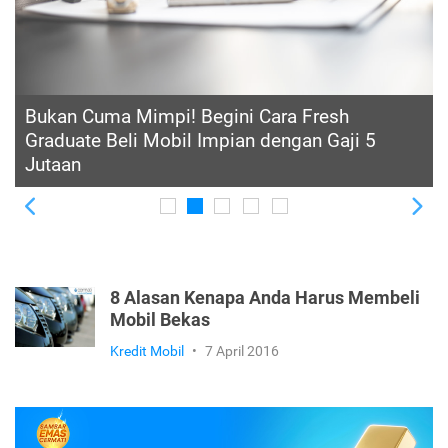
Jadikan Mobilitas Makin Praktis, Ini Cara
Menabung untuk Beli Mobil Kurang dari 1
Tahun
Previous
Ne
8 Alasan Kenapa Anda Harus Membeli
Mobil Bekas
Kredit Mobil
•
7 April 2016