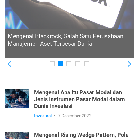
Investor Wajib Tahu, Ini Pengertian Lembaga
Penunjang Pasar Modal, Peran, dan 8 Contoh
Institusinya
Previous
Ne
Mengenal Apa Itu Pasar Modal dan
Jenis Instrumen Pasar Modal dalam
Dunia Investasi
Investasi
•
7 Desember 2022
Mengenal Rising Wedge Pattern, Pola