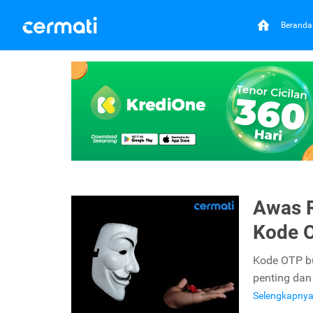
Beranda
Awas R
Kode 
Kode OTP bu
penting dan
Selengkapny