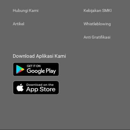
Hubungi Kami
Kebijakan SMKI
Artikel
Whistleblowing
Anti Gratifikasi
Download Aplikasi Kami