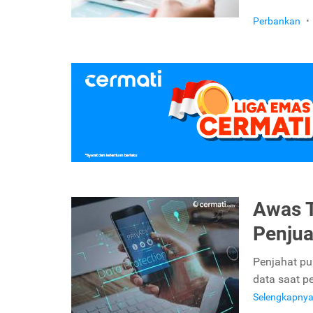
Perbankan
•
Awas T
Penjua
Penjahat pun
data saat p
Selengkapny