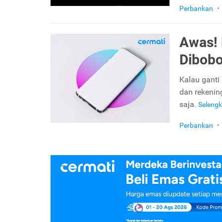
Perbankan
•
Awas! 
Dibobo
Kalau ganti
dan rekenin
saja.
Seleng
Perbankan
•