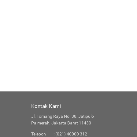
Kontak Kami
Jl. Tomang Raya No. 38, Jatipulo
Palmerah, Jakarta Barat 11430
Telepon
: (021) 40000 312