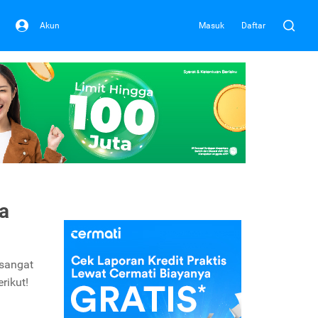
Akun
Masuk
Daftar
a
 sangat
rikut!