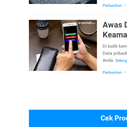
Perbankan
•
Awas D
Keama
Di balik ke
Data pribad
Anda.
Selen
Perbankan
•
Cek Pro