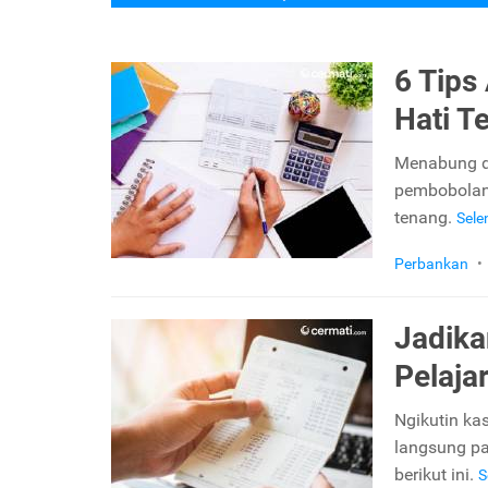
6 Tips
Hati T
Menabung di
pembobolan 
tenang.
Sel
Perbankan
•
Jadika
Pelaja
Ngikutin ka
langsung p
berikut ini.
S