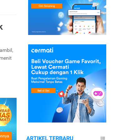
k
ambil,
menit
ARTIKEL TERBARU