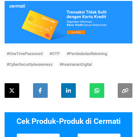
#OneTimePassword
#OTP
#PembobolanRekening
#CyberSecurityAwareness
#KeamananDigital
Cek Produk-Produk di Cermati