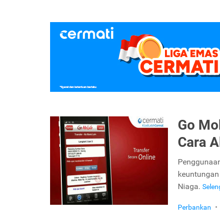
Go Mob
Cara A
Penggunaan
keuntungan 
Niaga.
Sele
Perbankan
•