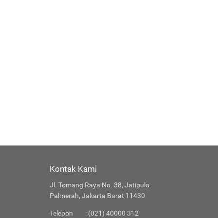
Kontak Kami
Jl. Tomang Raya No. 38, Jatipulo
Palmerah, Jakarta Barat 11430
Telepon
: (021) 40000 312