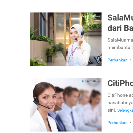
SalaMu
dari B
SalaMuamala
membantu n
Perbankan
•
CitiPh
CitiPhone a
nasabahnya 
sini.
Selengk
Perbankan
•