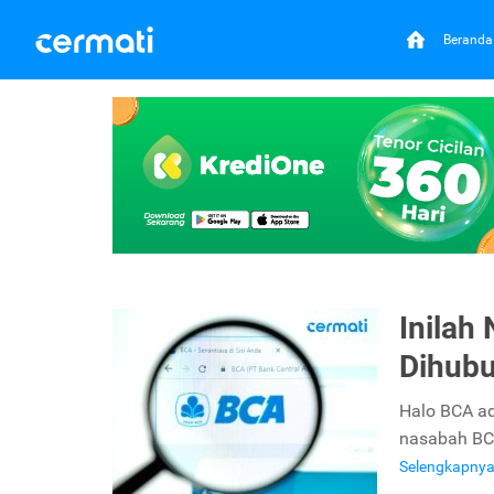
Beranda
Inilah
Dihubu
Halo BCA ad
nasabah BCA
Selengkapny