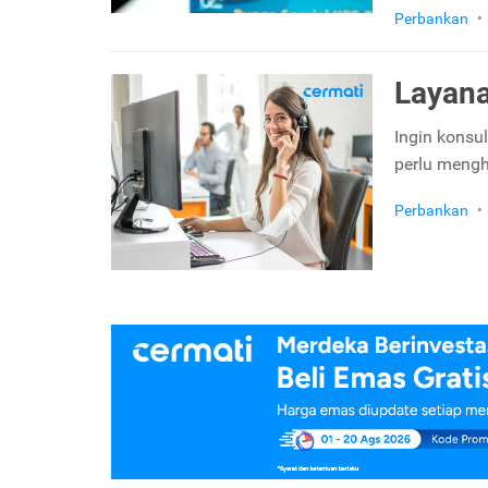
Perbankan
•
Layana
Ingin konsu
perlu mengh
Perbankan
•