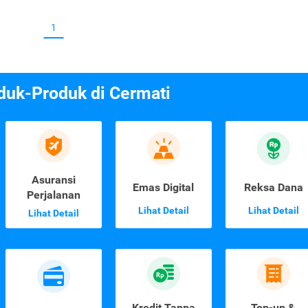
1
duk-Produk di Cermati
Asuransi
Emas Digital
Reksa Dana
Perjalanan
Lihat Detail
Lihat Detail
Lihat Detail
Kredit Tanpa
Top-up &