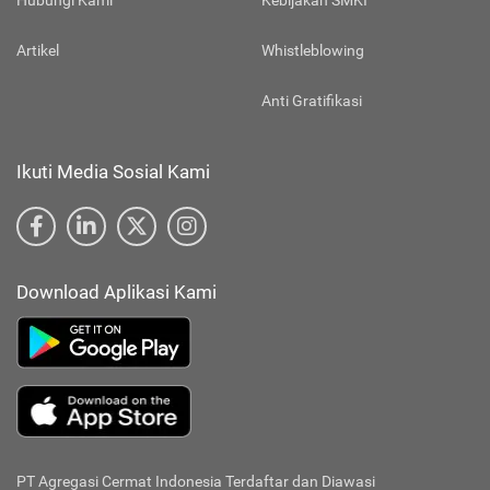
Hubungi Kami
Kebijakan SMKI
Artikel
Whistleblowing
Anti Gratifikasi
Ikuti Media Sosial Kami
Download Aplikasi Kami
PT Agregasi Cermat Indonesia
Terdaftar dan Diawasi