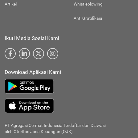
Artikel
Whistleblowing
Anti Gratifikasi
Ikuti Media Sosial Kami
Download Aplikasi Kami
PT Agregasi Cermat Indonesia
Terdaftar dan Diawasi
oleh Otoritas Jasa Keuangan (OJK)