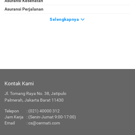
Asuransi Kesehatan
Asuransi Perjalanan
Selengkapnya
Kontak Kami
Jl. Tomang Raya No. 38, Jatipulo
Palmerah, Jakarta Barat 11430
Telepon
:
(021) 40000 312
Jam Kerja
: (Senin-Jumat 9:00-17:00)
Email
:
cs@cermati.com