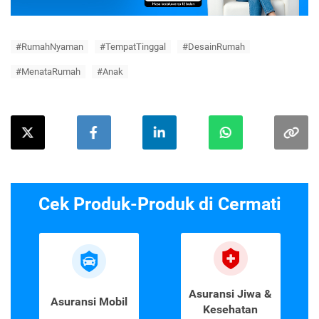
#RumahNyaman
#TempatTinggal
#DesainRumah
#MenataRumah
#Anak
Cek Produk-Produk di Cermati
Asuransi Jiwa &
Asuransi Mobil
Kesehatan