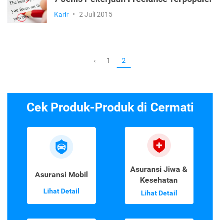
Karir
•
2 Juli 2015
1
‹
2
Cek Produk-Produk di Cermati
Asuransi Jiwa &
Asuransi Mobil
Kesehatan
Lihat Detail
Lihat Detail