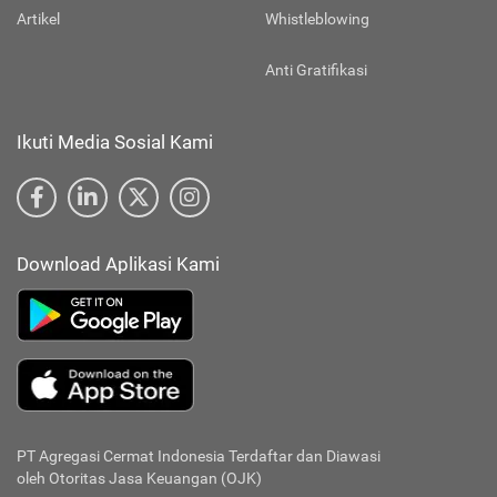
Artikel
Whistleblowing
Anti Gratifikasi
Ikuti Media Sosial Kami
Download Aplikasi Kami
PT Agregasi Cermat Indonesia
Terdaftar dan Diawasi
oleh Otoritas Jasa Keuangan (OJK)