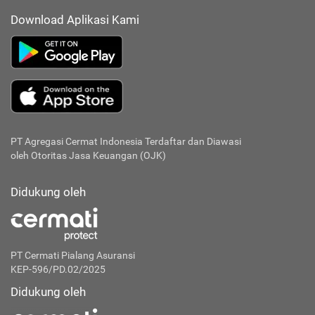
Download Aplikasi Kami
PT Agregasi Cermat Indonesia
Terdaftar dan Diawasi
oleh Otoritas Jasa Keuangan (OJK)
Didukung oleh
PT Cermati Pialang Asuransi
KEP-596/PD.02/2025
Didukung oleh