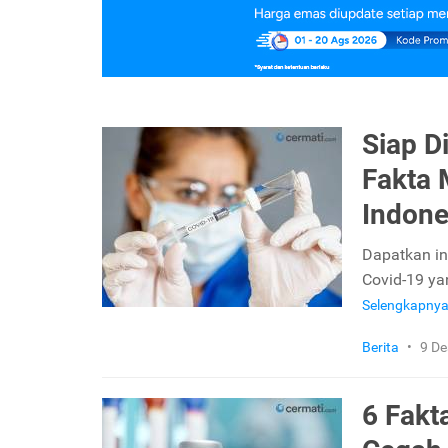
Siap D
Fakta 
Indone
Dapatkan in
Covid-19 yan
Selengkapny
Berita
•
9 D
6 Fakt