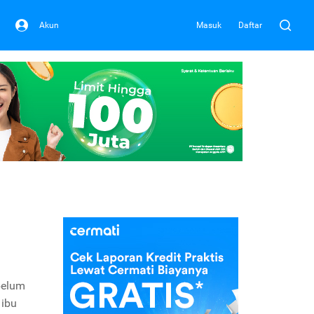
Akun
Masuk
Daftar
belum
 ibu