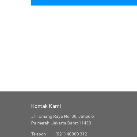
Kontak Kami
Jl. Tomang Raya No. 38, Jatipulo
Palmerah, Jakarta Barat 11430
Telepon
: (021) 40000 312