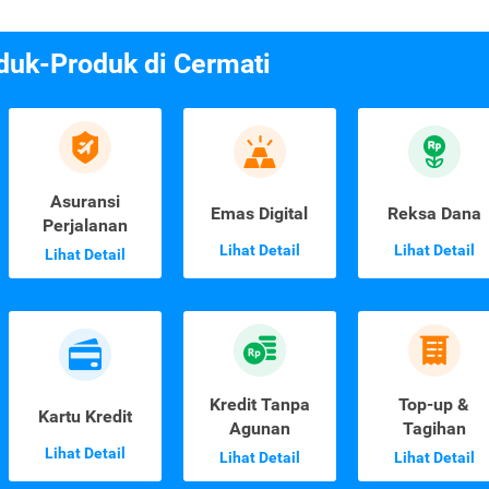
duk-Produk di Cermati
Asuransi
Emas Digital
Reksa Dana
Perjalanan
Lihat Detail
Lihat Detail
Lihat Detail
Kredit Tanpa
Top-up &
Kartu Kredit
Agunan
Tagihan
Lihat Detail
Lihat Detail
Lihat Detail