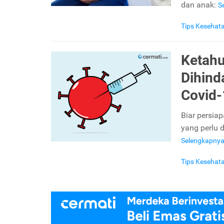
dan anak:
S
Tips Kesehat
Ketahu
Dihind
Covid-
Biar persia
yang perlu 
Selengkapny
Tips Kesehat