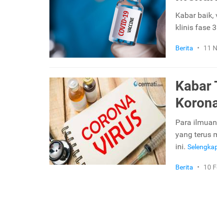
Kabar baik, 
klinis fase 
Berita
•
11 
Kabar 
Korona
Para ilmuan
yang terus 
ini.
Selengka
Berita
•
10 F