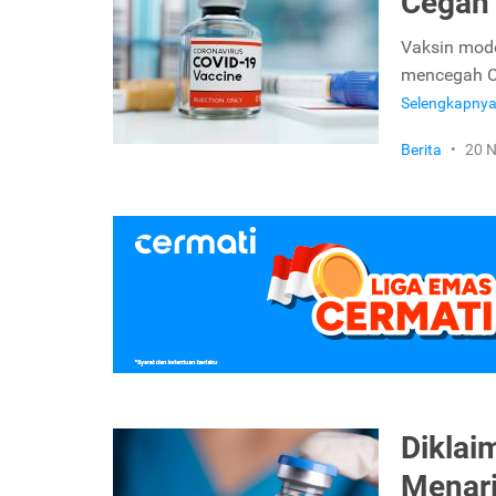
Cegah 
Vaksin mode
mencegah Co
Selengkapny
Berita
•
20 
Diklai
Menari