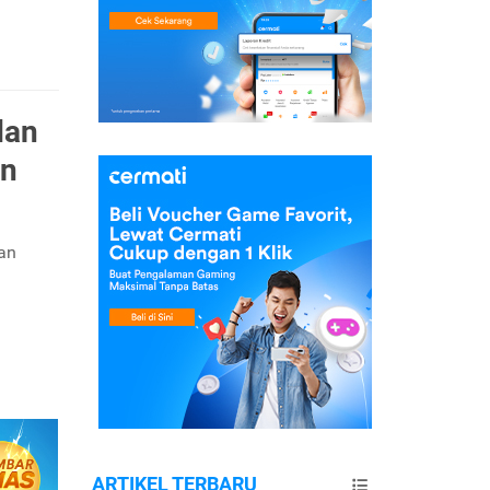
dan
in
an
ARTIKEL TERBARU