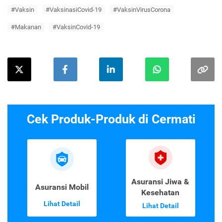
#Vaksin
#VaksinasiCovid-19
#VaksinVirusCorona
#Makanan
#VaksinCovid-19
Cek Produk-Produk di Cermati
Asuransi Jiwa &
Asuransi Mobil
Kesehatan
Lihat Detail
Lihat Detail