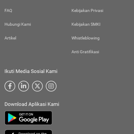
FAQ
Kebijakan Privasi
Hubungi Kami
Kebijakan SMKI
Artikel
Whistleblowing
Anti Gratifikasi
Ikuti Media Sosial Kami
Download Aplikasi Kami