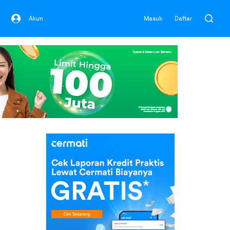
Akun
Masuk
Daftar