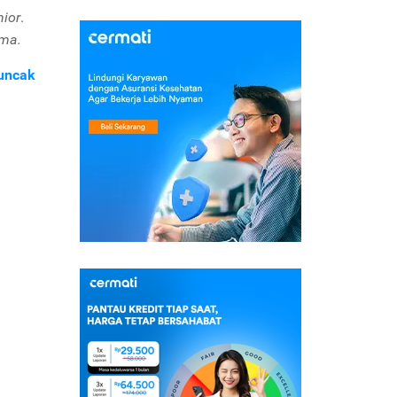
nior
.
ma.
Puncak