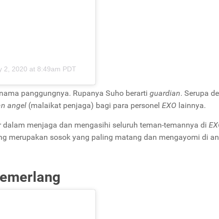
 2, 2020 at 8:49am PDT
 nama panggungnya. Rupanya Suho berarti
guardian
. Serupa d
an angel
(malaikat penjaga) bagi para personel
EXO
lainnya.
ar dalam menjaga dan mengasihi seluruh teman-temannya di
EX
ng merupakan sosok yang paling matang dan mengayomi di an
Cemerlang