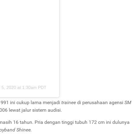
 5, 2020 at 1:30am PDT
1991 ini cukup lama menjadi
trainee
di perusahaan agensi
SM
006 lewat jalur sistem audisi.
asih 16 tahun. Pria dengan tinggi tubuh 172 cm ini dulunya
oyband Shinee.