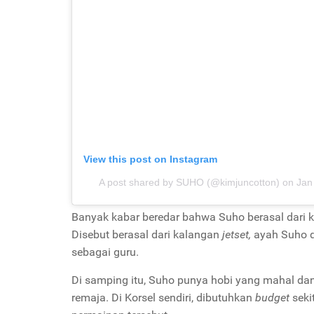
View this post on Instagram
A post shared by SUHO (@kimjuncotton)
on
Jan
Banyak kabar beredar bahwa Suho berasal dari k
Disebut berasal dari kalangan
jetset,
ayah Suho di
sebagai guru.
Di samping itu, Suho punya hobi yang mahal dan
remaja. Di Korsel sendiri, dibutuhkan
budget
seki