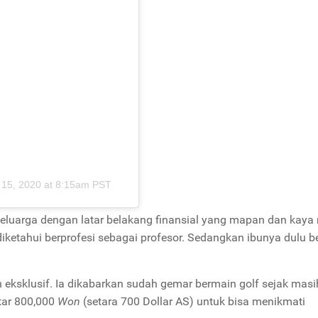
 15, 2020 at 8:15am PST
eluarga dengan latar belakang finansial yang mapan dan kaya 
ketahui berprofesi sebagai profesor. Sedangkan ibunya dulu b
 eksklusif. Ia dikabarkan sudah gemar bermain golf sejak masi
tar 800,000
Won
(setara 700 Dollar AS) untuk bisa menikmati