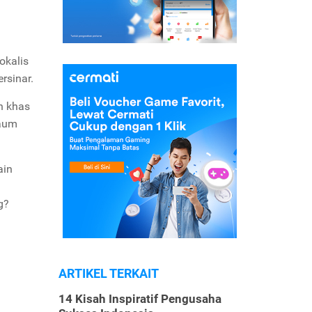
okalis
rsinar.
n khas
Kaum
ain
g?
ARTIKEL TERKAIT
14 Kisah Inspiratif Pengusaha