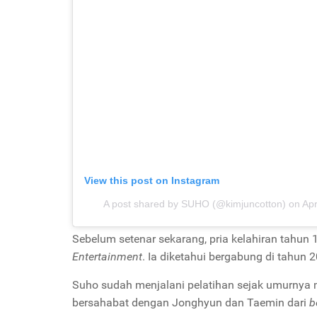
View this post on Instagram
A post shared by SUHO (@kimjuncotton)
on
Apr
Sebelum setenar sekarang, pria kelahiran tahun 
Entertainment
. Ia diketahui bergabung di tahun 2
Suho sudah menjalani pelatihan sejak umurnya m
bersahabat dengan Jonghyun dan Taemin dari
b