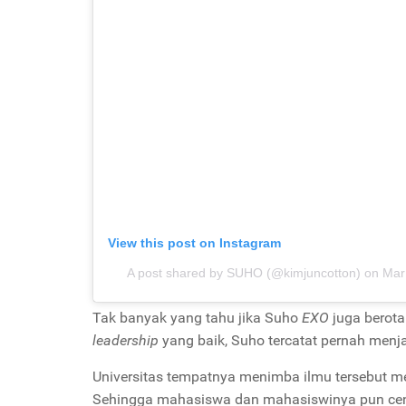
View this post on Instagram
A post shared by SUHO (@kimjuncotton)
on
Mar
Tak banyak yang tahu jika Suho
EXO
juga berota
leadership
yang baik, Suho tercatat pernah menj
Universitas tempatnya menimba ilmu tersebut m
Sehingga mahasiswa dan mahasiswinya pun cende