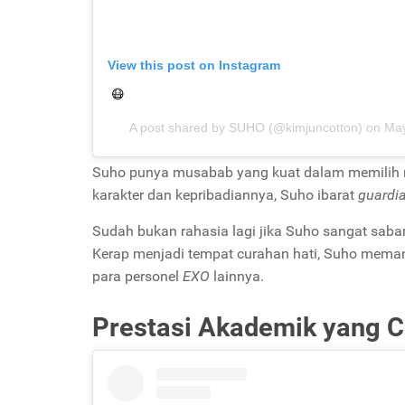
View this post on Instagram
😷
A post shared by
SUHO
(@kimjuncotton) on
May
Suho punya musabab yang kuat dalam memilih
karakter dan kepribadiannya, Suho ibarat
guardi
Sudah bukan rahasia lagi jika Suho sangat sab
Kerap menjadi tempat curahan hati, Suho mema
para personel
EXO
lainnya.
Prestasi Akademik yang 