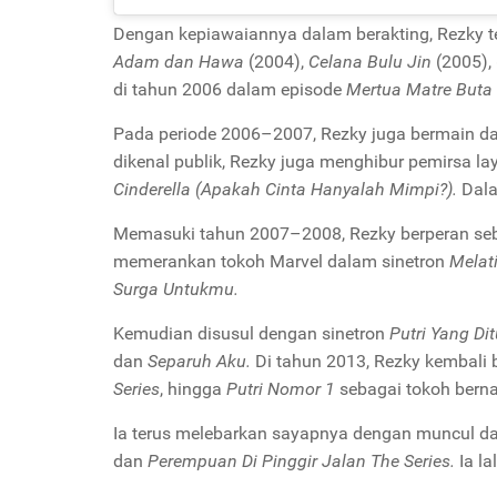
Dengan kepiawaiannya dalam berakting, Rezky tel
Adam dan Hawa
(2004),
Celana Bulu Jin
(2005),
di tahun 2006 dalam episode
Mertua Matre Buta
Pada periode 2006–2007, Rezky juga bermain 
dikenal publik, Rezky juga menghibur pemirsa la
Cinderella (Apakah Cinta Hanyalah Mimpi?).
Dala
Memasuki tahun 2007–2008, Rezky berperan seb
memerankan tokoh Marvel dalam sinetron
Melat
Surga Untukmu.
Kemudian disusul dengan sinetron
Putri Yang Di
dan
Separuh Aku.
Di tahun 2013, Rezky kembali 
Series
, hingga
Putri Nomor 1
sebagai tokoh bern
Ia terus melebarkan sayapnya dengan muncul 
dan
Perempuan Di Pinggir Jalan The Series.
Ia l