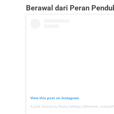
Berawal dari Peran Pend
View this post on Instagram
A post shared by Rezky Adhitya (@thereal_rezkyadh