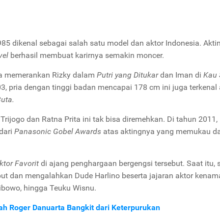
1985 dikenal sebagai salah satu model dan aktor Indonesia. Akt
vel
berhasil membuat karirnya semakin moncer.
ga memerankan Rizky dalam
Putri yang Ditukar
dan Iman di
Kau 
003, pria dengan tinggi badan mencapai 178 cm ini juga terkenal
Buta.
rijogo dan Ratna Prita ini tak bisa diremehkan. Di tahun 2011,
dari
Panasonic Gobel Awards
atas aktingnya yang memukau d
ktor Favorit
di ajang penghargaan bergengsi tersebut.
Saat itu,
rsebut dan mengalahkan Dude Harlino beserta jajaran aktor kena
 Wibowo, hingga Teuku Wisnu.
sah Roger Danuarta Bangkit dari Keterpurukan