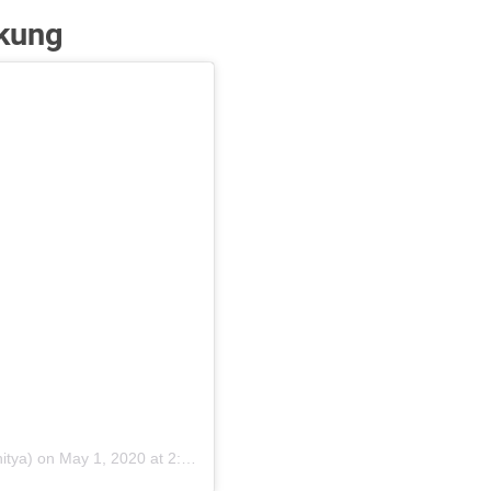
ukung
itya)
on
May 1, 2020 at 2:08am PDT