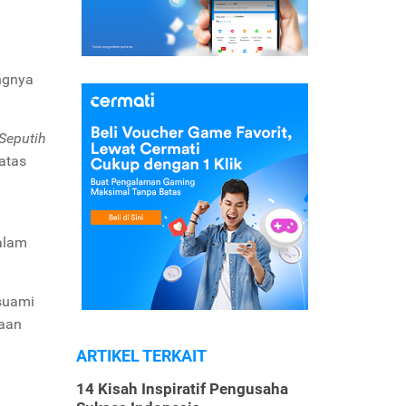
ingnya
Seputih
 atas
alam
 suami
maan
ARTIKEL TERKAIT
14 Kisah Inspiratif Pengusaha