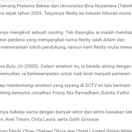
emang Pratama Bekasi dan Universitas Bina Nusantara (Tekni
or sejak tahun 2003. Terjunnya Rezky ke industri hiburan murni 
ihnya mengikuti sebuah
casting.
Tak disangka, ia malah mendap
etron perdana yang mengangkat nama Rezky ialah
Adam dan
sih memerankan tokoh pendukung, namun karir Rezky mulai mena
na Bulu Jin
(2005). Dalam sinetron itu, ia beradu akting denga
 kemudian, ia berkesempatan untuk naik level menjadi pemeran
kerap membintangi sinetron yang tayang di SCTV ini lalu bermai
akting bersama Jonathan Frizzy, Nia Ramadhani, Donita, Fathir
tnya bekerja sama dengan banyak aktor dan aktris kawakan lai
, Ariel Tatum, Cinta Laura, serta Galih Ginanjar.
ngan
Fendy Chow, Chelsea Olivia dan Christ Laurent dalam
Melat