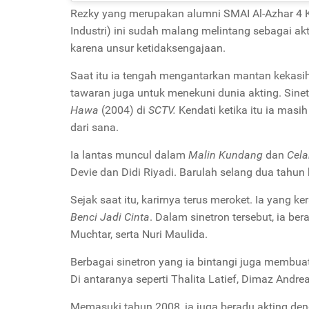
Rezky yang merupakan alumni SMAI Al-Azhar 4 K
Industri) ini sudah malang melintang sebagai akt
karena unsur ketidaksengajaan.
Saat itu ia tengah mengantarkan mantan kekas
tawaran juga untuk menekuni dunia akting. Sin
Hawa
(2004) di
SCTV.
Kendati ketika itu ia ma
dari sana.
Ia lantas muncul dalam
Malin Kundang
dan
Cela
Devie dan Didi Riyadi.
Barulah selang dua tahun
Sejak saat itu, karirnya terus meroket. Ia yang 
Benci Jadi Cinta
.
Dalam sinetron tersebut, ia ber
Muchtar, serta Nuri Maulida.
Berbagai sinetron yang ia bintangi juga membua
Di antaranya seperti Thalita Latief, Dimaz Andrean
Memasuki tahun 2008, ia juga beradu akting de