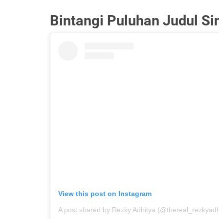
Bintangi Puluhan Judul Si
View this post on Instagram
A post shared by Rezky Adhitya (@thereal_rezkyadh