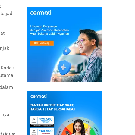
k
terjadi
at
njak
n Kadek
 utama.
n dalam
nnya.
i Untuk