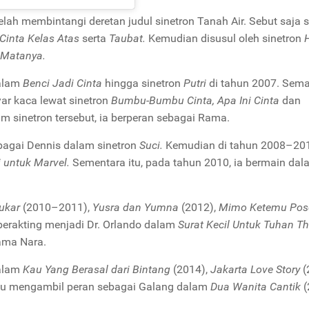
ah membintangi deretan judul sinetron Tanah Air. Sebut saja s
Cinta Kelas Atas
serta
Taubat.
Kemudian disusul oleh sinetron
 Matanya.
dalam
Benci Jadi Cinta
hingga sinetron
Putri
di tahun 2007. Sema
yar kaca lewat sinetron
Bumbu-Bumbu Cinta, Apa Ini Cinta
dan
m sinetron tersebut, ia berperan sebagai Rama.
agai Dennis dalam sinetron
Suci.
Kemudian di tahun 2008–201
i untuk Marvel.
Sementara itu, pada tahun 2010, ia bermain dal
tukar
(2010–2011),
Yusra dan Yumna
(2012),
Mimo Ketemu Pos
berakting menjadi Dr. Orlando dalam
Surat Kecil Untuk Tuhan T
ama Nara.
dalam
Kau Yang Berasal dari Bintang
(2014),
Jakarta Love Story
(
alu mengambil peran sebagai Galang dalam
Dua Wanita Cantik
(