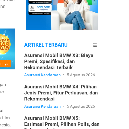
enn
ARTIKEL TERBARU
Asuransi Mobil BMW X3: Biaya
Premi, Spesifikasi, dan
Rekomendasi Terbaik
Asuransi Kendaraan
•
5 Agustus 2026
gan
Asuransi Mobil BMW X4: Pilihan
ha
Jenis Premi, Fitur Perluasan, dan
Rekomendasi
Asuransi Kendaraan
•
5 Agustus 2026
ai.
 film
Asuransi Mobil BMW X5:
Estimasi Premi, Pilihan Polis, dan
onesia.