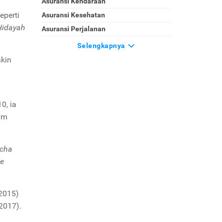
Asuransi Kendaraan
eperti
Asuransi Kesehatan
Hidayah
Asuransi Perjalanan
Selengkapnya
kin
0, ia
am
cha
he
2015)
2017).