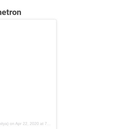
netron
itya)
on
Apr 22, 2020 at 7:50am PDT