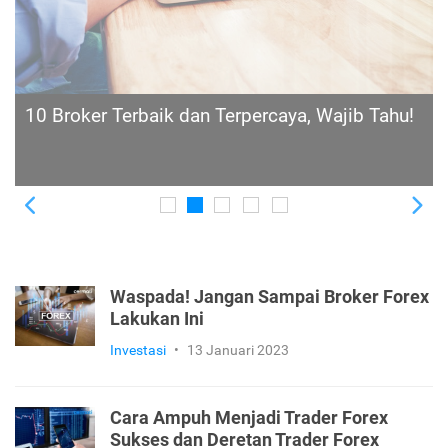
Memaksimalkan Cuan Trading dengan Forex
Rebate, Ini Pengertian, Cara Kerja, dan Sistem
Pemberiannya
Previous
Ne
Waspada! Jangan Sampai Broker Forex
Lakukan Ini
Investasi
•
13 Januari 2023
Cara Ampuh Menjadi Trader Forex
Sukses dan Deretan Trader Forex