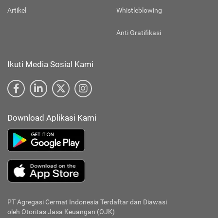
Artikel
Whistleblowing
Anti Gratifikasi
Ikuti Media Sosial Kami
Download Aplikasi Kami
PT Agregasi Cermat Indonesia
Terdaftar dan Diawasi
oleh Otoritas Jasa Keuangan (OJK)