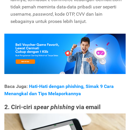
tidak pernah meminta data-data pribadi
user
seperti
username, password
, kode OTP, CVV dan lain
sebagainya untuk proses lebih lanjut.
Baca Juga:
Hati-Hati dengan
phishing, Simak
9 Cara
Menangkal dan Tips Melaporkannya
2. Ciri-ciri
spear phishing
via email