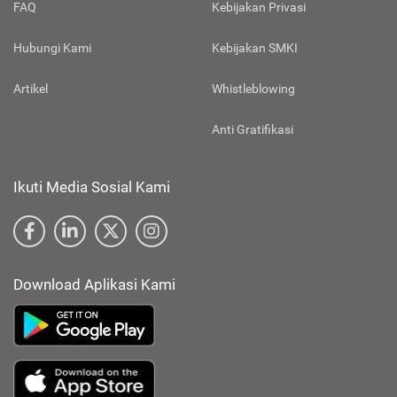
FAQ
Kebijakan Privasi
Hubungi Kami
Kebijakan SMKI
Artikel
Whistleblowing
Anti Gratifikasi
Ikuti Media Sosial Kami
Download Aplikasi Kami