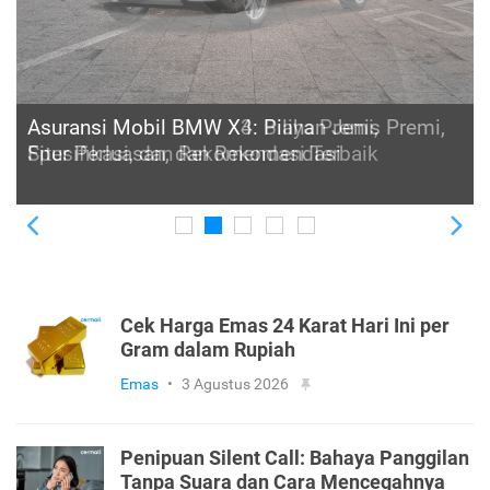
Asuransi Mobil BMW X4: Pilihan Jenis Premi,
Fitur Perluasan, dan Rekomendasi
Previous
Ne
Cek Harga Emas 24 Karat Hari Ini per
Gram dalam Rupiah
Emas
•
3 Agustus 2026
Penipuan Silent Call: Bahaya Panggilan
Tanpa Suara dan Cara Mencegahnya