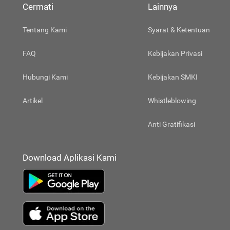
Cermati
Lainnya
Tentang Kami
Syarat & Ketentuan
FAQ
Kebijakan Privasi
Hubungi Kami
Kebijakan SMKI
Artikel
Whistleblowing
Anti Gratifikasi
Download Aplikasi Kami