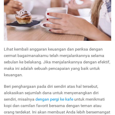
Lihat kembali anggaran keuangan dan periksa dengan
cermat bagaimanakamu telah menjalankannya selama
sebulan ke belakang. Jika menjalankannya dengan efektif,
maka ini adalah sebuah pencapaian yang baik untuk
keuangan.
Beri penghargaan pada diri sendiri atas hal tersebut,
alokasikan sejumlah dana untuk menyenangkan diri
sendiri, misalnya
dengan pergi ke kafe
untuk menikmati
kopi dan camilan favorit bersama dengan teman atau
orang terdekat. Ini akan membuat Anda lebih bersemangat