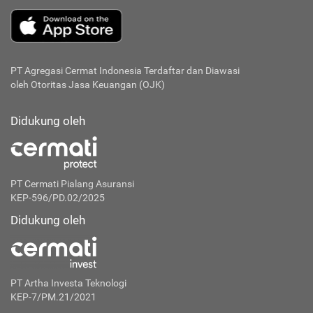
PT Agregasi Cermat Indonesia
Terdaftar dan Diawasi
oleh Otoritas Jasa Keuangan (OJK)
Didukung oleh
PT Cermati Pialang Asuransi
KEP-596/PD.02/2025
Didukung oleh
PT Artha Investa Teknologi
KEP-7/PM.21/2021