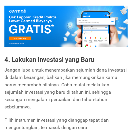
4. Lakukan Investasi yang Baru
Jangan lupa untuk menempatkan sejumlah dana investasi
di dalam keuangan, bahkan jika memungkinkan kamu
harus menambah nilainya. Coba mulai melakukan
sejumlah investasi yang baru di tahun ini, sehingga
keuangan mengalami perbaikan dari tahun-tahun
sebelumnya.
Pilih instrumen investasi yang dianggap tepat dan
menguntungkan, termasuk dengan cara