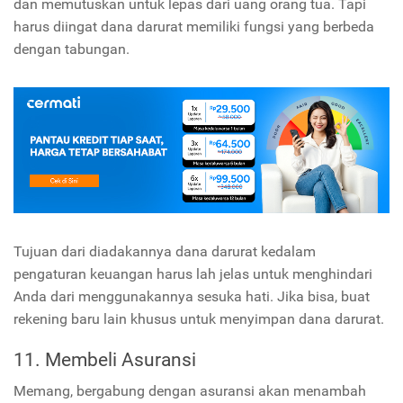
dan memutuskan untuk lepas dari uang orang tua. Tapi
harus diingat dana darurat memiliki fungsi yang berbeda
dengan tabungan.
Tujuan dari diadakannya dana darurat kedalam
pengaturan keuangan harus lah jelas untuk menghindari
Anda dari menggunakannya sesuka hati. Jika bisa, buat
rekening baru lain khusus untuk menyimpan dana darurat.
11. Membeli Asuransi
Memang, bergabung dengan asuransi akan menambah