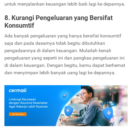
untuk menjalankan keuangan lebih baik lagi ke depannya.
8. Kurangi Pengeluaran yang Bersifat
Konsumtif
Ada banyak pengeluaran yang hanya bersifat konsumtif
saja dan pada dasarnya tidak begitu dibutuhkan
pengadaannya di dalam keuangan. Mulailah kenali
pengeluaran yang seperti ini dan pangkas pengeluaran ini
di dalam keuangan. Dengan begitu, kamu dapat berhemat
dan menyimpan lebih banyak uang lagi ke depannya.