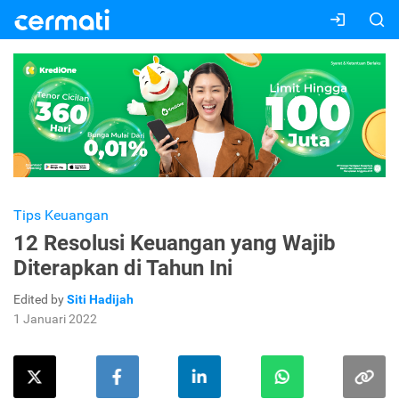
Tips Keuangan
12 Resolusi Keuangan yang Wajib
Diterapkan di Tahun Ini
Edited by
Siti Hadijah
1 Januari 2022