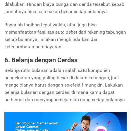
dilakukan. Hindari biaya bunga dan denda tersebut, sebab
jumlahnya bisa saja cukup besar setiap bulannya.
Bayarlah tagihan tepat waktu, atau juga bisa
memanfaatkan fasilitas
auto debet
dari rekening tabungan
setiap bulannya, ini akan menghindarkan dari
keterlambatan pembayaran.
6. Belanja dengan Cerdas
Belanja rutin bulanan adalah salah satu komponen
pengeluaran yang paling besar di dalam keuangan, jadi
mengelolanya harus dengan se-efektif mungkin. Lakukan
belanja bulanan dengan cerdas, di mana kamu dapat
berhemat dan menyimpan sejumlah uang setiap bulannya.