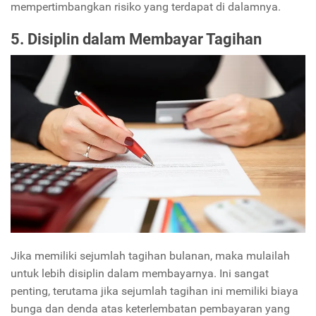
mempertimbangkan risiko yang terdapat di dalamnya.
5. Disiplin dalam Membayar Tagihan
Jika memiliki sejumlah tagihan bulanan, maka mulailah
untuk lebih disiplin dalam membayarnya. Ini sangat
penting, terutama jika sejumlah tagihan ini memiliki biaya
bunga dan denda atas keterlembatan pembayaran yang