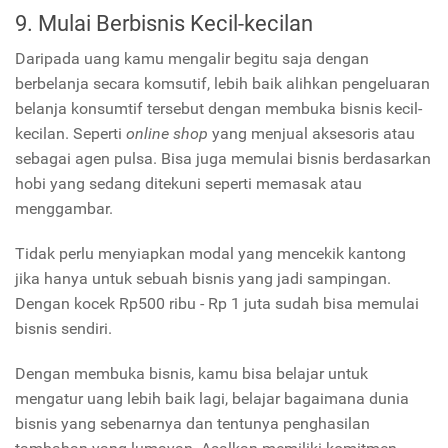
9. Mulai Berbisnis Kecil-kecilan
Daripada uang kamu mengalir begitu saja dengan
berbelanja secara komsutif, lebih baik alihkan pengeluaran
belanja konsumtif tersebut dengan membuka bisnis kecil-
kecilan. Seperti
online shop
yang menjual aksesoris atau
sebagai agen pulsa. Bisa juga memulai bisnis berdasarkan
hobi yang sedang ditekuni seperti memasak atau
menggambar.
Tidak perlu menyiapkan modal yang mencekik kantong
jika hanya untuk sebuah bisnis yang jadi sampingan.
Dengan kocek Rp500 ribu - Rp 1 juta sudah bisa memulai
bisnis sendiri.
Dengan membuka bisnis, kamu bisa belajar untuk
mengatur uang lebih baik lagi, belajar bagaimana dunia
bisnis yang sebenarnya dan tentunya penghasilan