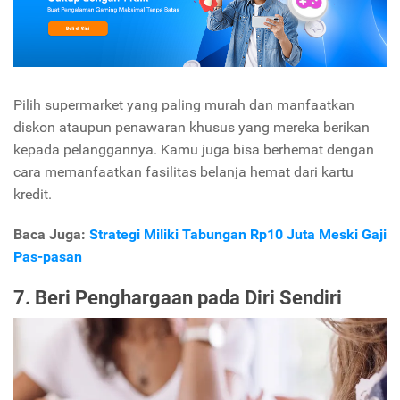
Pilih supermarket yang paling murah dan manfaatkan
diskon ataupun penawaran khusus yang mereka berikan
kepada pelanggannya. Kamu juga bisa berhemat dengan
cara memanfaatkan fasilitas belanja hemat dari kartu
kredit.
Baca Juga:
Strategi Miliki Tabungan Rp10 Juta Meski Gaji
Pas-pasan
7. Beri Penghargaan pada Diri Sendiri