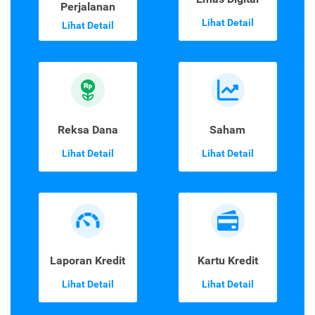
Perjalanan
Lihat Detail
Lihat Detail
Reksa Dana
Saham
Lihat Detail
Lihat Detail
Laporan Kredit
Kartu Kredit
Lihat Detail
Lihat Detail