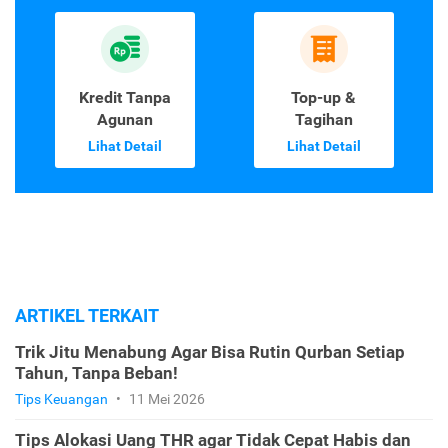
Kredit Tanpa
Top-up &
Agunan
Tagihan
Lihat Detail
Lihat Detail
ARTIKEL TERKAIT
Trik Jitu Menabung Agar Bisa Rutin Qurban Setiap
Tahun, Tanpa Beban!
Tips Keuangan
•
11 Mei 2026
Tips Alokasi Uang THR agar Tidak Cepat Habis dan