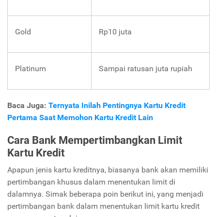
Gold
Rp10 juta
Platinum
Sampai ratusan juta rupiah
Baca Juga:
Ternyata Inilah Pentingnya Kartu Kredit
Pertama Saat Memohon Kartu Kredit Lain
Cara Bank Mempertimbangkan Limit
Kartu Kredit
Apapun jenis kartu kreditnya, biasanya bank akan memiliki
pertimbangan khusus dalam menentukan limit di
dalamnya. Simak beberapa poin berikut ini, yang menjadi
pertimbangan bank dalam menentukan limit kartu kredit