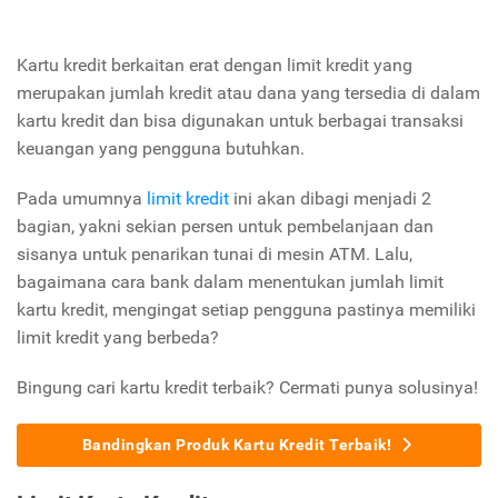
Kartu kredit berkaitan erat dengan limit kredit yang
merupakan jumlah kredit atau dana yang tersedia di dalam
kartu kredit dan bisa digunakan untuk berbagai transaksi
keuangan yang pengguna butuhkan.
Pada umumnya
limit kredit
ini akan dibagi menjadi 2
bagian, yakni sekian persen untuk pembelanjaan dan
sisanya untuk penarikan tunai di mesin ATM. Lalu,
bagaimana cara bank dalam menentukan jumlah limit
kartu kredit, mengingat setiap pengguna pastinya memiliki
limit kredit yang berbeda?
Bingung cari kartu kredit terbaik? Cermati punya solusinya!
Bandingkan Produk Kartu Kredit Terbaik!