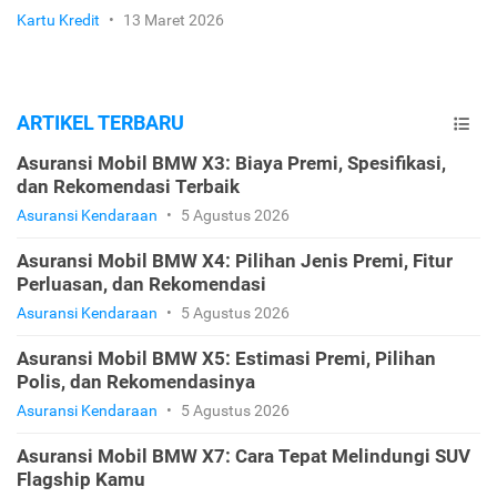
Kartu Kredit
•
13 Maret 2026
ARTIKEL TERBARU
Asuransi Mobil BMW X3: Biaya Premi, Spesifikasi,
dan Rekomendasi Terbaik
Asuransi Kendaraan
•
5 Agustus 2026
Asuransi Mobil BMW X4: Pilihan Jenis Premi, Fitur
Perluasan, dan Rekomendasi
Asuransi Kendaraan
•
5 Agustus 2026
Asuransi Mobil BMW X5: Estimasi Premi, Pilihan
Polis, dan Rekomendasinya
Asuransi Kendaraan
•
5 Agustus 2026
Asuransi Mobil BMW X7: Cara Tepat Melindungi SUV
Flagship Kamu