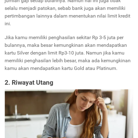
jumlah gaji setiap bulannya. Namun hal ini juga tidak
selalu menjadi patokan, sebab bank juga akan memiliki
pertimbangan lainnya dalam menentukan nilai limit kredit
ini.
Jika kamu memiliki penghasilan sekitar Rp 3-5 juta per
bulannya, maka besar kemungkinan akan mendapatkan
kartu Silver dengan limit Rp3-10 juta. Namun jika kamu
memiliki penghasilan lebih besar, maka ada kemungkinan
kamu akan mendapatkan kartu Gold atau Platinum.
2. Riwayat Utang