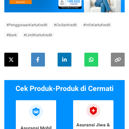
#PenggunaanKartuKredit
#CicilanKredit
#InfoKartuKredit
#Bank
#LimitKartuKredit
Cek Produk-Produk di Cermati
Asuransi Jiwa &
Asuransi Mobil