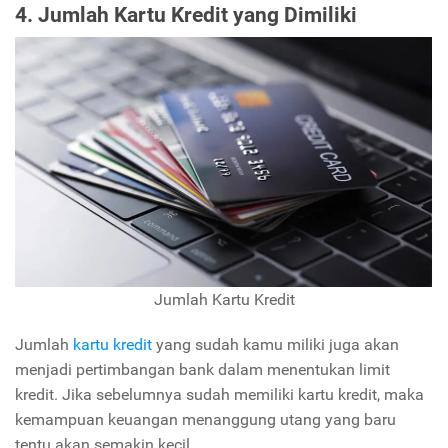
4. Jumlah Kartu Kredit yang Dimiliki
Jumlah Kartu Kredit
Jumlah
kartu kredit
yang sudah kamu miliki juga akan
menjadi pertimbangan bank dalam menentukan limit
kredit. Jika sebelumnya sudah memiliki kartu kredit, maka
kemampuan keuangan menanggung utang yang baru
tentu akan semakin kecil.