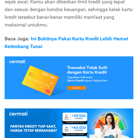
sejak awal. Kamu akan diberikan limit kredit yang tepat
dan sesuai dengan kondisi keuangan, sehingga kelak kartu
kredit tersebut benar-benar memiliki manfaat yang
maksimal untukmu.
Baca Juga:
Ini Buktinya Pakai Kartu Kredit Lebih Hemat
Ketimbang Tunai