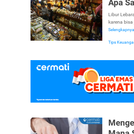
Apa Sa
Libur Lebar
karena bisa
Selengkapny
Tips Keuanga
Mengen
Mana S