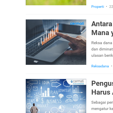
Properti
•
22
Antara
Mana 
Reksa dana 
dan diminati
ulasan berik
Reksadana
•
Pengus
Harus 
Sebagai pen
mengatur ke