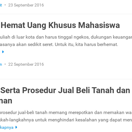
it
•
23 September 2016
a Hemat Uang Khusus Mahasiswa
kuliah di luar kota dan harus tinggal ngekos, dukungan keuanga
asanya akan sedikit seret. Untuk itu, kita harus berhemat.
a
n
•
22 September 2016
 Serta Prosedur Jual Beli Tanah dan
unan
prosedur jual-beli tanah memang merepotkan dan memakan wa
ngkah-langkahnya untuk menghindari kesalahan yang dapat mer
gkapnya