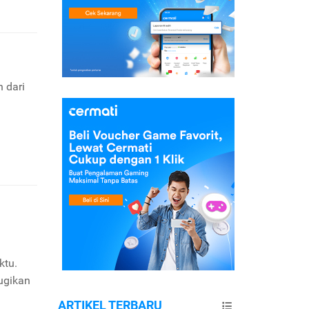
n dari
ktu.
ugikan
ARTIKEL TERBARU