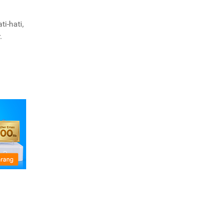
i-hati,
.