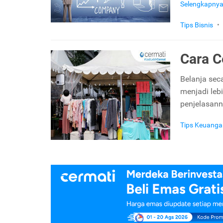
Selengkapny
Tips Bisnis
•
Cara C
Belanja se
menjadi lebi
penjelasan
Tips Keuanga