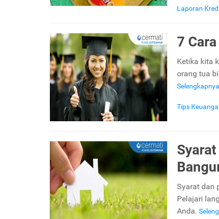
Laporan Kred
7 Car
Ketika kita 
orang tua bi
Selengkapny
Tips Keuanga
Syarat
Bang
Syarat dan 
Pelajari la
Anda.
Selen