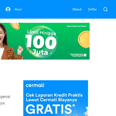
Akun
Masuk
Daftar
ngenai
nya.