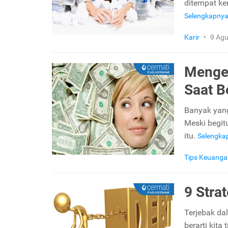
ditempat ke
Selengkapny
Karir
•
9 Agu
Mengel
Saat B
Banyak yang
Meski begit
itu.
Selengka
Tips Keuanga
9 Stra
Terjebak d
berarti kita