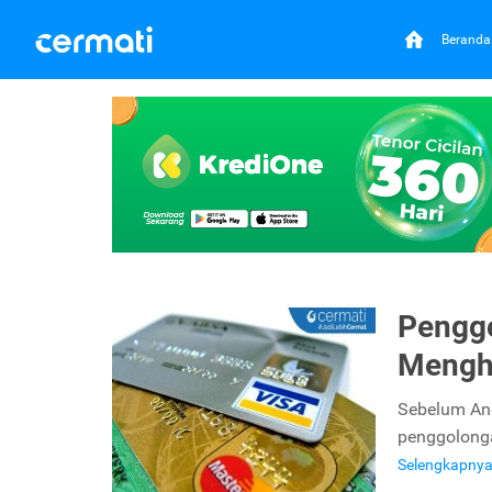
Beranda
Penggo
Menghi
Sebelum An
penggolonga
Selengkapny