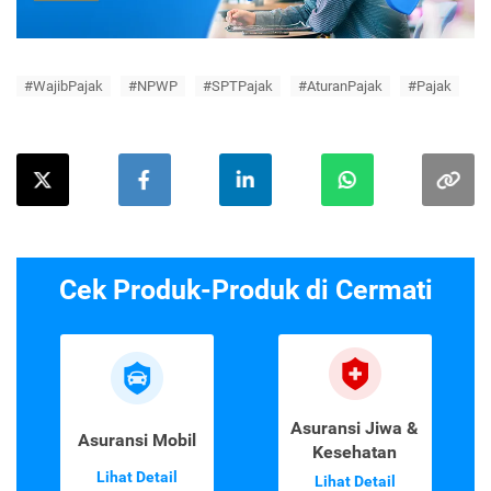
#WajibPajak
#NPWP
#SPTPajak
#AturanPajak
#Pajak
Cek Produk-Produk di Cermati
Asuransi Jiwa &
Asuransi Mobil
Kesehatan
Lihat Detail
Lihat Detail