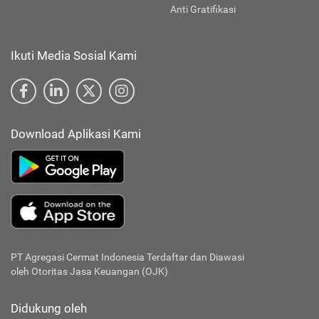
Anti Gratifikasi
Ikuti Media Sosial Kami
Download Aplikasi Kami
PT Agregasi Cermat Indonesia
Terdaftar dan Diawasi
oleh Otoritas Jasa Keuangan (OJK)
Didukung oleh