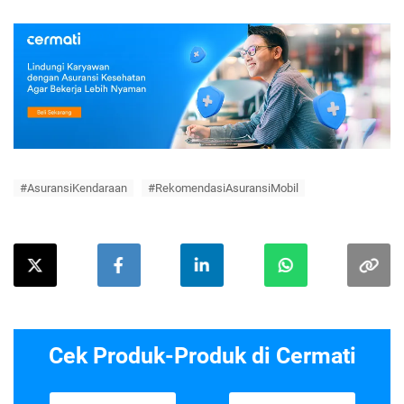
#AsuransiKendaraan
#RekomendasiAsuransiMobil
Cek Produk-Produk di Cermati