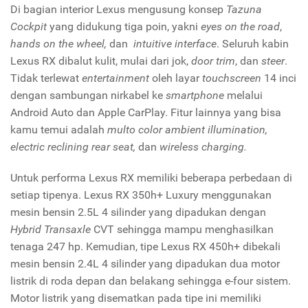
Di bagian interior Lexus mengusung konsep
Tazuna
Cockpit
yang didukung tiga poin, yakni
eyes on the road
,
hands on the wheel,
dan
intuitive interface
. Seluruh kabin
Lexus RX dibalut kulit, mulai dari jok,
door trim
, dan
steer
.
Tidak terlewat
entertainment
oleh layar
touchscreen
14 inci
dengan sambungan nirkabel ke
smartphone
melalui
Android Auto dan Apple CarPlay. Fitur lainnya yang bisa
kamu temui adalah
multo color ambient illumination,
electric reclining rear seat,
dan
wireless charging.
Untuk performa Lexus RX memiliki beberapa perbedaan di
setiap tipenya. Lexus RX 350h+ Luxury menggunakan
mesin bensin 2.5L 4 silinder yang dipadukan dengan
Hybrid Transaxle
CVT sehingga mampu menghasilkan
tenaga 247 hp. Kemudian, tipe Lexus RX 450h+ dibekali
mesin bensin 2.4L 4 silinder yang dipadukan dua motor
listrik di roda depan dan belakang sehingga e-four sistem.
Motor listrik yang disematkan pada tipe ini memiliki