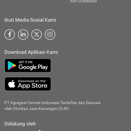
Anti Gratifikasi
Ikuti Media Sosial Kami
Download Aplikasi Kami
PT Agregasi Cermat Indonesia
Terdaftar dan Diawasi
oleh Otoritas Jasa Keuangan (OJK)
Didukung oleh