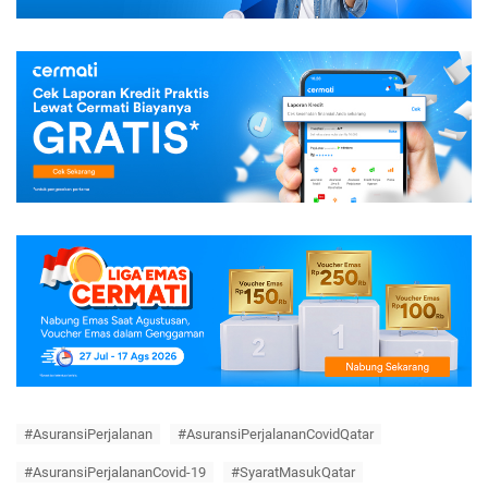
#AsuransiPerjalanan
#AsuransiPerjalananCovidQatar
#AsuransiPerjalananCovid-19
#SyaratMasukQatar