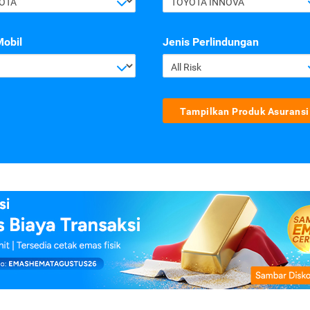
OTA
TOYOTA INNOVA
Mobil
Jenis Perlindungan
All Risk
Tampilkan Produk Asuransi