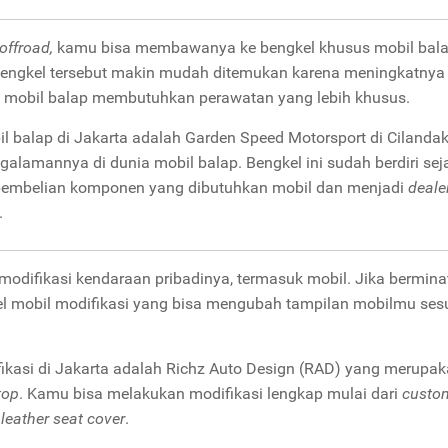
offroad,
kamu bisa membawanya ke bengkel khusus mobil bala
 bengkel tersebut makin mudah ditemukan karena meningkatnya
tu, mobil balap membutuhkan perawatan yang lebih khusus.
l balap di Jakarta adalah Garden Speed Motorsport di Cilandak
galamannya di dunia mobil balap. Bengkel ini sudah berdiri sej
pembelian komponen yang dibutuhkan mobil dan menjadi
deale
.
odifikasi kendaraan pribadinya, termasuk mobil. Jika berminat
l mobil modifikasi yang bisa mengubah tampilan mobilmu ses
fikasi di Jakarta adalah Richz Auto Design (RAD) yang merupa
top
. Kamu bisa melakukan modifikasi lengkap mulai dari
custo
a
leather seat cover
.