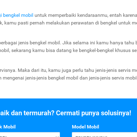
 bengkel mobil
untuk memperbaiki kendaraanmu, entah karen
ak, kamu pasti pernah melakukan perawatan di bengkel untuk 
erbagai jenis bengkel mobil. Jika selama ini kamu hanya tahu 
bil, sekarang kamu bisa datang ke bengkel-bengkel khusus se
isnya. Maka dari itu, kamu juga perlu tahu jenis-jenis servis m
mengenai jenis-jenis bengkel mobil dan jenis-jenis servis mobi
baik dan termurah? Cermati punya solusinya!
k Mobil
Model Mobil