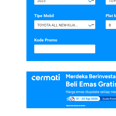
2023
TOY
Tipe Mobil
Plat 
TOYOTA ALL NEW KIJANG INNOVA G 2.4 A/T DIESEL
B
Kode Promo