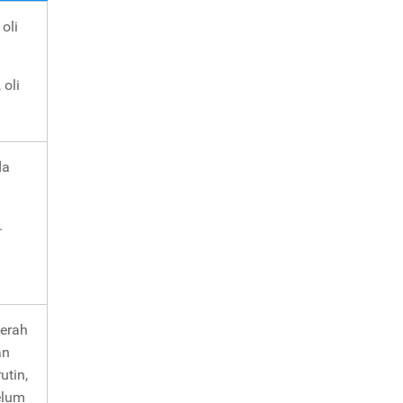
oli
 oli
da
.
aerah
an
utin,
elum