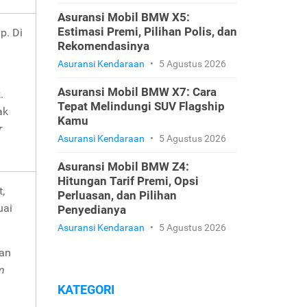
Asuransi Mobil BMW X5:
Estimasi Premi, Pilihan Polis, dan
p. Di
Rekomendasinya
Asuransi Kendaraan
•
5 Agustus 2026
Asuransi Mobil BMW X7: Cara
.
Tepat Melindungi SUV Flagship
ak
Kamu
r
Asuransi Kendaraan
•
5 Agustus 2026
Asuransi Mobil BMW Z4:
Hitungan Tarif Premi, Opsi
,
Perluasan, dan Pilihan
uai
Penyedianya
Asuransi Kendaraan
•
5 Agustus 2026
kan
m
KATEGORI