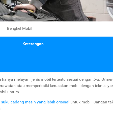
Bengkel Mobil
Keterangan
ya hanya melayani jenis mobil tertentu sesuai dengan
brand
/mer
rawatan atau memperbaiki kerusakan mobil dengan teknisi ya
mobil umum.
t
suku cadang mesin yang lebih orisinal
untuk mobil. Jangan ta
i.