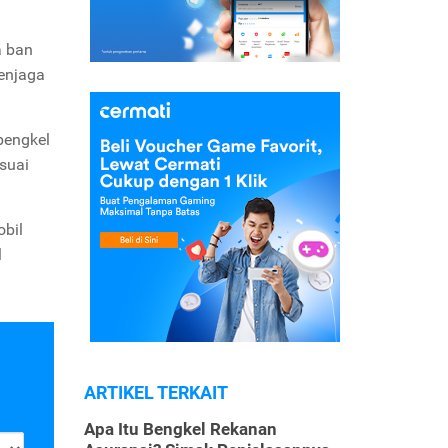
a ban
menjaga
bengkel
suai
obil
l
ARTIKEL TERKAIT
Apa Itu Bengkel Rekanan