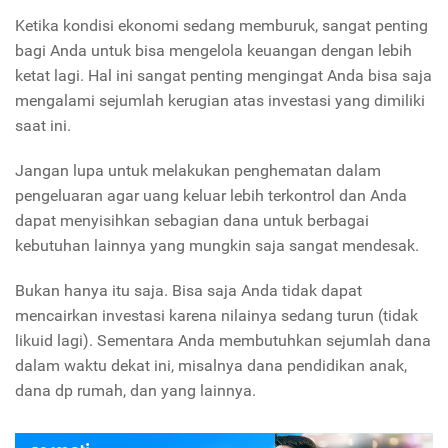
Ketika kondisi ekonomi sedang memburuk, sangat penting
bagi Anda untuk bisa mengelola keuangan dengan lebih
ketat lagi. Hal ini sangat penting mengingat Anda bisa saja
mengalami sejumlah kerugian atas investasi yang dimiliki
saat ini.
Jangan lupa untuk melakukan penghematan dalam
pengeluaran agar uang keluar lebih terkontrol dan Anda
dapat menyisihkan sebagian dana untuk berbagai
kebutuhan lainnya yang mungkin saja sangat mendesak.
Bukan hanya itu saja. Bisa saja Anda tidak dapat
mencairkan investasi karena nilainya sedang turun (tidak
likuid lagi). Sementara Anda membutuhkan sejumlah dana
dalam waktu dekat ini, misalnya dana pendidikan anak,
dana dp rumah, dan yang lainnya.