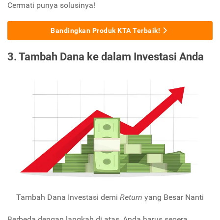
Cermati punya solusinya!
Bandingkan Produk KTA Terbaik!
3. Tambah Dana ke dalam Investasi Anda
Tambah Dana Investasi demi
Return
yang Besar Nanti
Berbeda dengan langkah di atas, Anda harus segera