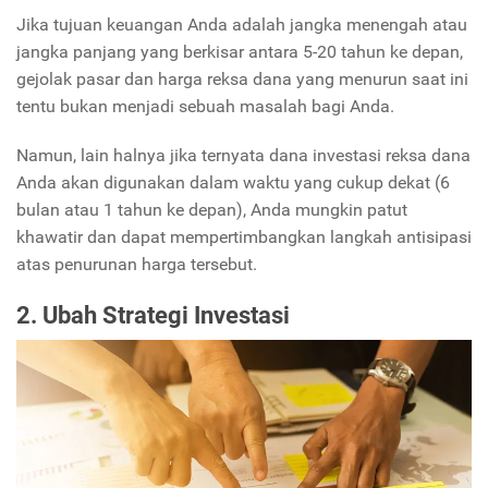
Jika tujuan keuangan Anda adalah jangka menengah atau
jangka panjang yang berkisar antara 5-20 tahun ke depan,
gejolak pasar dan harga reksa dana yang menurun saat ini
tentu bukan menjadi sebuah masalah bagi Anda.
Namun, lain halnya jika ternyata dana investasi reksa dana
Anda akan digunakan dalam waktu yang cukup dekat (6
bulan atau 1 tahun ke depan), Anda mungkin patut
khawatir dan dapat mempertimbangkan langkah antisipasi
atas penurunan harga tersebut.
2. Ubah Strategi Investasi