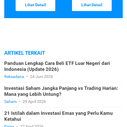
Lihat Detail
Lihat Detail
ARTIKEL TERKAIT
Panduan Lengkap Cara Beli ETF Luar Negeri dari
Indonesia (Update 2026)
Reksadana
•
24 Juni 2026
Investasi Saham Jangka Panjang vs Trading Harian:
Mana yang Lebih Untung?
Saham
•
29 April 2026
21 Istilah dalam Investasi Emas yang Perlu Kamu
Ketahui
Emas
•
27 April 2026