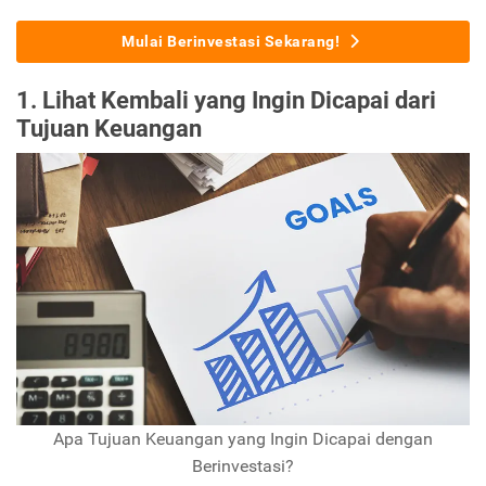
Mulai Berinvestasi Sekarang!
1. Lihat Kembali yang Ingin Dicapai dari
Tujuan Keuangan
Apa Tujuan Keuangan yang Ingin Dicapai dengan
Berinvestasi?