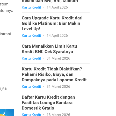
Resmi dari BNI, BRI, Mandiri
istem
Kartu Kredit
•
14 April 2026
ontohnya
Cara Upgrade Kartu Kredit dari
Gold ke Platinum: Biar Makin
Level Up!
strasi
Kartu Kredit
•
14 April 2026
Cara Menaikkan Limit Kartu
Kredit BNI: Cek Syaratnya
Kartu Kredit
•
31 Maret 2026
Kartu Kredit Tidak Diaktifkan?
Pahami Risiko, Biaya, dan
Dampaknya pada Laporan Kredit
Kartu Kredit
•
31 Maret 2026
 1,5%
Daftar Kartu Kredit dengan
Fasilitas Lounge Bandara
Domestik Gratis
Kartu Kredit
•
13 Maret 2026