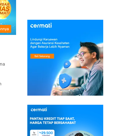
ana
n