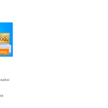
nsaksi
sa