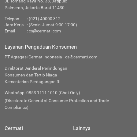
Jl. Tomang Raya No. 38, Jatipulo
Palmerah, Jakarta Barat 11430
Telepon
:
(021) 40000 312
Jam Kerja
: (Senin-Jumat 9:00-17:00)
Email
:
cs@cermati.com
Layanan Pengaduan Konsumen
PT Agregasi Cermat Indonesia - cs@cermati.com
Direktorat Jenderal Perlindungan
Konsumen dan Tertib Niaga
Kementerian Perdagangan RI
WhatsApp: 0853 1111 1010 (Chat Only)
(Directorate General of Consumer Protection and Trade
Compliance)
Cermati
Lainnya