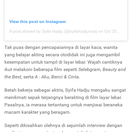
View this post on Instagram
A post shared by Syifa Hadju (@syifahadjureal)
on
Oct 20, 2020 at 5:37am PDT
Tak puas dengan pencapaiannya di layar kaca, wanita
yang belajar akting secara otodidak ini juga mengambil
kesempatan untuk tampil di layar lebar. Wajah cantiknya
ikut melakoni beberapa film seperti
Selebgram, Beauty and
the Best,
serta
A : Aku, Benci & Cinta.
Betah bekerja sebagai aktris,
Syifa Hadju mengaku sangat
menikmati sepak terjangnya berakting di film layar lebar.
Pasalnya, ia merasa tertantang untuk menjiwai beraneka
macam karakter yang beragam.
Seperti dikisahkan olehnya di sejumlah
interview
dengan