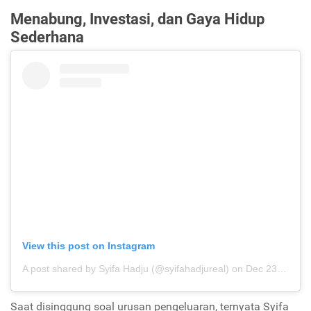
Menabung, Investasi, dan Gaya Hidup
Sederhana
View this post on Instagram
A post shared by Syifa Hadju (@syifahadjureal)
on
Dec 23, 2019 at 1:21am PST
Saat disinggung soal urusan pengeluaran, ternyata Syifa