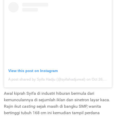
View this post on Instagram
A post shared by Syifa Hadju (@syifahadjureal)
on
Oct 26, 2020 at 3:34am PDT
Awal kiprah Syifa di industri hiburan bermula dari
kemunculannya di sejumlah iklan dan sinetron layar kaca.
Rajin ikut
casting
sejak masih di bangku SMP, wanita
bertinggi tubuh 168 cm ini kemudian tampil perdana