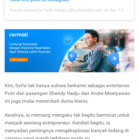
A post shared by Syifa Hadju (@syifahadjureal)
on
Jan 13, 2020 at 12:07am PST
Kini, Syifa tak hanya sukses berkarier sebagai
entertainer
.
Putri dari pasangan Shendy Hadju dan Andre Moeryawan
ini juga mulai merambah dunia bisnis.
Awalnya, ia memang mengaku tak begitu berminat untuk
menjadi seorang
entrepreneur
. Kendati begitu, ia
menyadari pentingnya mengeksplorasi banyak bidang di
usianya yang masih terbilang muda ini.