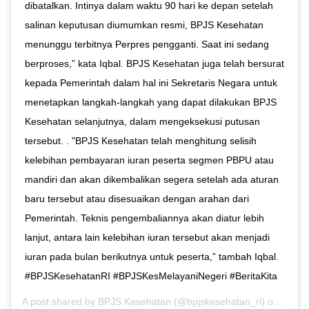
dibatalkan. Intinya dalam waktu 90 hari ke depan setelah
salinan keputusan diumumkan resmi, BPJS Kesehatan
menunggu terbitnya Perpres pengganti. Saat ini sedang
berproses,” kata Iqbal. BPJS Kesehatan juga telah bersurat
kepada Pemerintah dalam hal ini Sekretaris Negara untuk
menetapkan langkah-langkah yang dapat dilakukan BPJS
Kesehatan selanjutnya, dalam mengeksekusi putusan
tersebut. . "BPJS Kesehatan telah menghitung selisih
kelebihan pembayaran iuran peserta segmen PBPU atau
mandiri dan akan dikembalikan segera setelah ada aturan
baru tersebut atau disesuaikan dengan arahan dari
Pemerintah. Teknis pengembaliannya akan diatur lebih
lanjut, antara lain kelebihan iuran tersebut akan menjadi
iuran pada bulan berikutnya untuk peserta,” tambah Iqbal.
#BPJSKesehatanRI #BPJSKesMelayaniNegeri #BeritaKita
A post shared by
BPJS Kesehatan
(@bpjskesehatan_ri) on
Apr 3