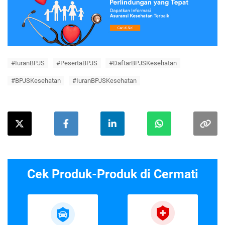
#IuranBPJS
#PesertaBPJS
#DaftarBPJSKesehatan
#BPJSKesehatan
#IuranBPJSKesehatan
Cek Produk-Produk di Cermati