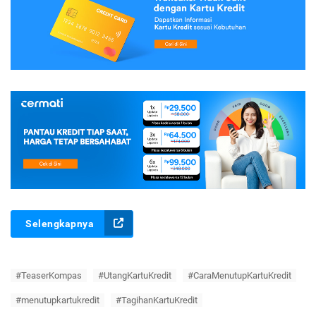
Selengkapnya
#TeaserKompas
#UtangKartuKredit
#CaraMenutupKartuKredit
#menutupkartukredit
#TagihanKartuKredit