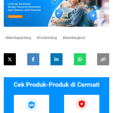
#MembayarUtang
#CicilanUtang
#BankBangkrut
Cek Produk-Produk di Cermati