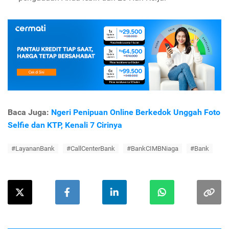
Baca Juga:
Ngeri Penipuan Online Berkedok Unggah Foto
Selfie dan KTP, Kenali 7 Cirinya
#LayananBank
#CallCenterBank
#BankCIMBNiaga
#Bank